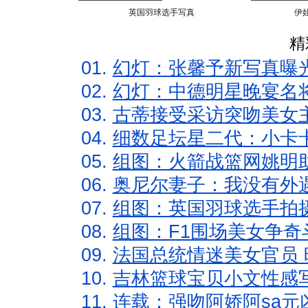
英国羽球选手写真
伊
精
01.
幻灯：张馨予新写真曝
02.
幻灯：中德明星晚宴名
03.
古蒂接受采访突吻美女主
04.
细数足坛星二代：小卡卡
05.
组图：火箭战篮网姚明
06.
奥尼尔妻子：我没有外遇
07.
组图：英国羽球选手拍
08.
组图：F1围场美女争奇
09.
法国总统情迷美女官员 
10.
吉林篮球宝贝小文性感
11.
连载：强吻阿娇阿sa元