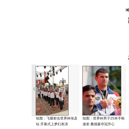
组图：飞碟射击世界杯埃及
组图：世界杯男子25米手枪
站 开幕式上梦幻表演
速射 桑德森夺冠开心