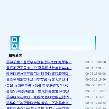
相关新闻
·
英超前瞻：曼联欲夺冠复七年之仇 红军取...
09-05-16 08:50
·
曼联离冠军只有一分 夏季可携带英超奖杯...
09-05-15 05:17
·
欧洲联赛收官三豪门冲刺 曼联要踩着阿森...
09-05-15 06:08
·
曼联铁闸渴望主场卫冕英超 报废大将或神...
09-05-13 19:56
·
英超-后防中坚失误致失球 曼联作客半场0-...
09-05-14 03:51
·
曼联VS阿森纳首发：鲁尼野兽先发 阿尔沙...
09-05-16 19:07
·
英超缘何在欧冠一家独大 曼联欲破尘封19...
09-03-14 16:31
·
温格向三连冠曼联致敬 豪言：下赛季定夺...
09-05-17 00:32
·
弗格森透露23年最大夙愿 鲁尼：击败阿森...
09-05-16 02:30