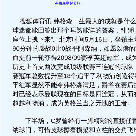
弗格森举起奖杯
搜狐体育讯 弗格森一生最大的成就是什么
球迷都能回答出那个耳熟能详的答案，“把
座位上拽下来”。北京时间5月16日，坐镇
90分钟的鏖战0比0战平阿森纳，如愿以偿的
而提前一轮夺得2008/09赛季英超冠军，
历史上首支两次完成顶级联赛三连冠的球队
赛冠军总数提升至18个追平了利物浦创造得
平红军显然不能令弗格森满足，爵爷在赛后
时已经表示曼联现在的目标是四连冠，从而
超越利物浦，成为英格兰当之无愧的王者。
下半场，C罗曾经有一脚精彩的直接任意
纳球门，可惜皮球擦着横梁和立柱的交角飞