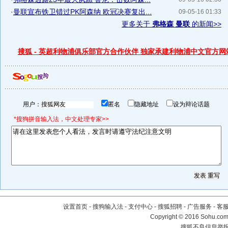
·
曼联宣布铁卫错过PK阿森纳 欧冠决赛复出...
09-05-16 01:33
更多关于
弗格森 曼联
的新闻>>
搜狐 - 英超利物浦俱乐部官方合作伙伴 独家承建利物浦中文官方网
用户：
匿名
隐藏地址
设为辩论话题
*搜狗拼音输入法，中文处理专家>>
设置首页
-
搜狗输入法
-
支付中心
-
搜狐招聘
-
广告服务
-
客
Copyright
©
2016 Sohu.com 
搜狐不良信息举