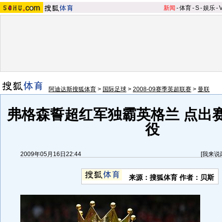
新闻
-
体育
-
S
-
娱乐
-
阿迪达斯搜狐体育
>
国际足球
>
2008-09赛季英超联赛
>
曼联
弗格森誓超红军独霸英格兰 点出
役
2009年05月16日22:44
[
我来说
来源：
搜狐体育
作者：贝斯