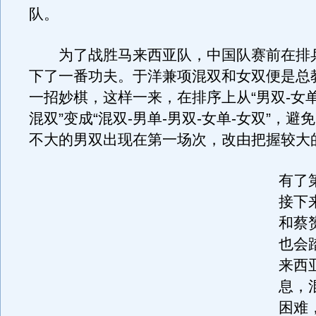
队。
为了战胜马来西亚队，中国队赛前在排
下了一番功夫。于洋兼项混双和女双便是总
一招妙棋，这样一来，在排序上从“男双-女单-
混双”变成“混双-男单-男双-女单-女双”，
不大的男双出现在第一场次，改由把握较大
有了
接下
和蔡
也会
来西
息，
困难