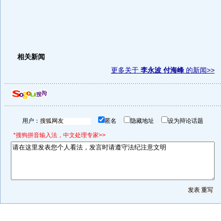
相关新闻
更多关于
李永波 付海峰
的新闻>>
用户：
匿名
隐藏地址
设为辩论话题
*搜狗拼音输入法，中文处理专家>>