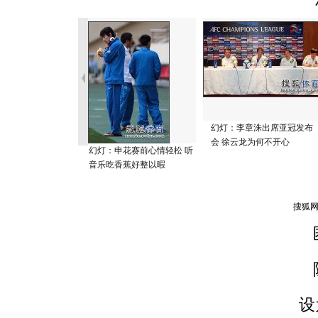
幻灯：李章洙出席亚冠发布
会 徐云龙为何不开心
幻灯：申花赛前心情轻松 听
音乐吃香蕉好整以暇
设