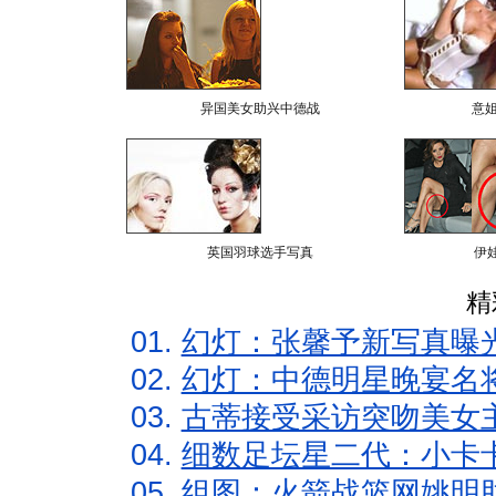
异国美女助兴中德战
意
英国羽球选手写真
伊
精
01.
幻灯：张馨予新写真曝
02.
幻灯：中德明星晚宴名
03.
古蒂接受采访突吻美女主
04.
细数足坛星二代：小卡卡
05.
组图：火箭战篮网姚明