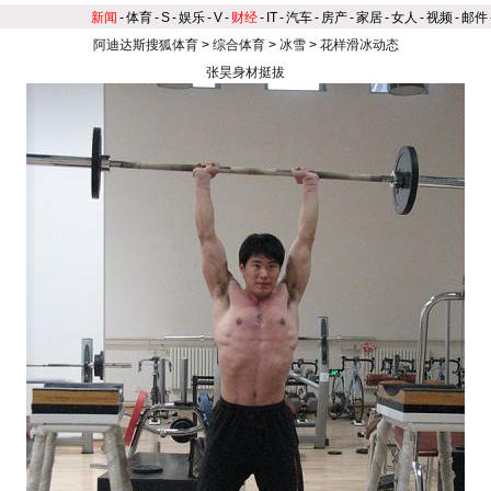
新闻
-
体育
-
S
-
娱乐
-
V
-
财经
-
IT
-
汽车
-
房产
-
家居
-
女人
-
视频
-
邮件
阿迪达斯搜狐体育
>
综合体育
>
冰雪
>
花样滑冰动态
张昊身材挺拔