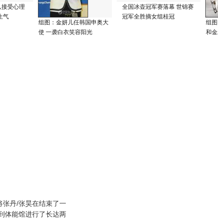
队接受心理
全国冰壶冠军赛落幕 世锦赛
生气
冠军全胜摘女组桂冠
组图：金妍儿任韩国申奥大
组图
使 一袭白衣笑容阳光
和金
张丹/张昊在结束了一
到体能馆进行了长达两