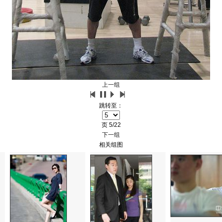
上一组
跳转至：
页
5/22
下一组
相关组图