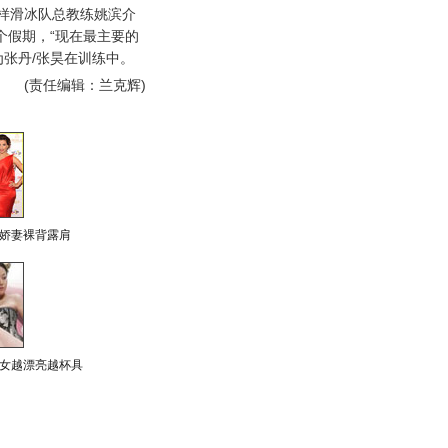
样滑冰队总教练姚滨介
个假期，“现在最主要的
为张丹/张昊在训练中。
(责任编辑：兰克辉)
娇妻裸背露肩
女越漂亮越杯具