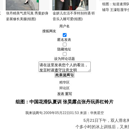
组图：短道速滑
辅导 王濛彰显学
艺
张丹精美气质写真 秀曼妙身
金妍儿生活不享特别待遇 听
姿展修长美腿(组图)
音乐入睡可爱(组图)
用户名
匿名发表
隐藏地址
设为辩论话题
精华区
辩论区
组图：中国花滑队夏训 张昊露点张丹玩弄杠铃片
我来说两句
2009年05月22日01:53 来源：华奥星空
5月21日下午，双人滑名将
个多小时的冰上训练后，又来