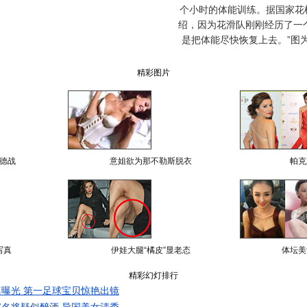
个小时的体能训练。据国家花
绍，因为花滑队刚刚经历了一
是把体能尽快恢复上去。”图
精彩图片
德战
意姐欲为那不勒斯脱衣
帕克
写真
伊娃大腿“橘皮”显老态
体坛美
精彩幻灯排行
曝光 第一足球宝贝惊艳出镜