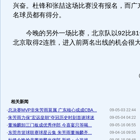
兴奋。杜锋和张喆这场比赛没有报名，而广东
名球员都有得分。
今晚的另外一场比赛，北京队以92比81
北京取得2连胜，进入前两名出线的机会很
相关新闻
·
总决赛MVP非朱芳雨莫属 广东核心或成CBA...
09-05-03 22:44
·
朱芳雨力保“宏远皇朝”夺冠历史时刻首谢球迷
09-05-04 04:22
·
董瀚麟卸三门板成优秀伴郎 今喜宴只等喝...
09-05-16 06:55
·
东莞市篮球联赛球星云集 朱芳雨董瀚麟齐...
09-04-16 09:55