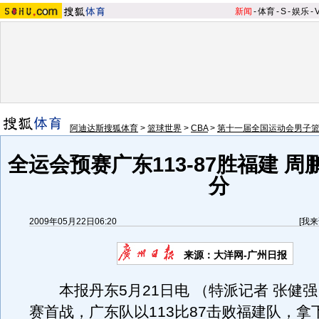
新闻
-
体育
-
S
-
娱乐
-
阿迪达斯搜狐体育
>
篮球世界
>
CBA
>
第十一届全国运动会男子
全运会预赛广东113-87胜福建 周
分
2009年05月22日06:20
[
我来
来源：
大洋网-广州日报
本报丹东5月21日电 （特派记者 张健强
赛首战，广东队以113比87击败福建队，拿