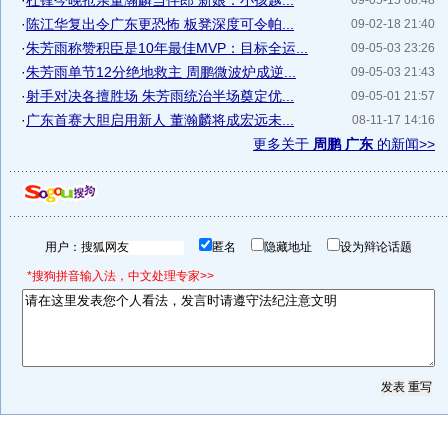
·
杜锋今晚抢亲董瀚麟当伴郎 新娘：小孩越...
09-05-15 08:48
·
陈江华复出令广东更恐怖 板凳深度可令帕...
09-02-18 21:40
·
朱芳雨称赞积臣是10年最佳MVP：目标全运...
09-05-03 23:26
·
朱芳雨单节12分绝地救主 周鹏微波炉成逆...
09-05-03 21:43
·
射手对决各擅胜场 朱芳雨统治半场奠定优...
09-05-01 21:57
·
广东首赛大胆启用新人 董瀚麟将成宏远未...
08-11-17 14:16
更多关于
周鹏 广东
的新闻>>
用户：
匿名
隐藏地址
设为辩论话题
*搜狗拼音输入法，中文处理专家>>