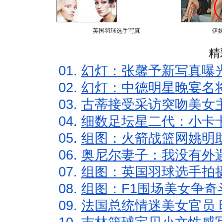
英国羽球选手写真
伊
精
01.
幻灯：张馨予新写真曝
02.
幻灯：中德明星晚宴名
03.
古蒂接受采访突吻美女主
04.
细数足坛星二代：小卡卡
05.
组图：火箭战篮网姚明
06.
奥尼尔妻子：我没有外遇
07.
组图：英国羽球选手拍
08.
组图：F1围场美女争奇
09.
法国总统情迷美女官员 