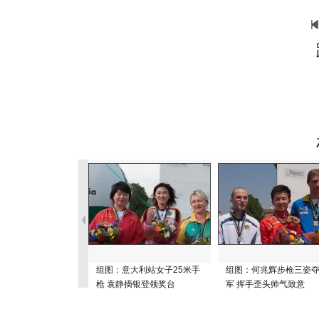
组图：意大利站女子25米手
组图：何兆辉步枪三姿
枪 袁静摘银登领奖台
军 挥手歪头帅气致意