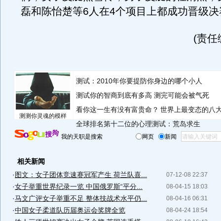
磊和陈怡楚等6人在4个项目上都成功晋级决
(责任
测试：2010年你要提防你身边的哪个小人
测试你的智商到底有多高 测完可能会被气死
看你这一生有没有富贵命？
世界上最变态的八
测测你灵魂的模样
全球排名第十二位的心理测试：荒岛求生
我的天职是搜索
网页
新闻
相关新闻
·
图文：女子团体竞速赛冠军产生 荷兰队喜...
07-12-08 22:37
·
女子举重世界纪录一览 中国俄罗斯“平分...
08-04-15 18:03
·
马文广评女子举重不足 整体技战术水平仍...
08-04-16 06:31
·
中国女子柔道队历届奥运会奖牌全览
08-04-24 18:54