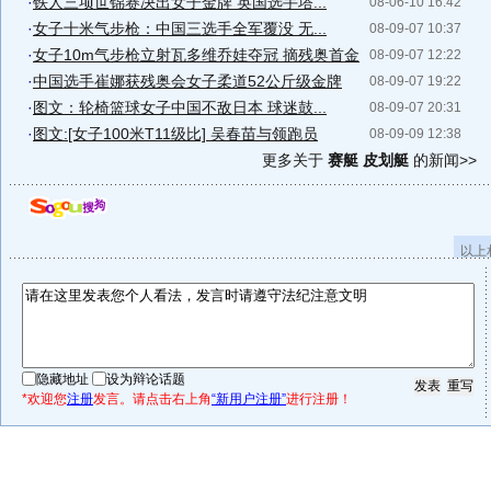
·
铁人三项世锦赛决出女子金牌 英国选手塔...
08-06-10 16:42
·
女子十米气步枪：中国三选手全军覆没 无...
08-09-07 10:37
·
女子10m气步枪立射瓦多维乔娃夺冠 摘残奥首金
08-09-07 12:22
·
中国选手崔娜获残奥会女子柔道52公斤级金牌
08-09-07 19:22
·
图文：轮椅篮球女子中国不敌日本 球迷鼓...
08-09-07 20:31
·
图文:[女子100米T11级比] 吴春苗与领跑员
08-09-09 12:38
更多关于
赛艇 皮划艇
的新闻>>
以上
隐藏地址
设为辩论话题
*欢迎您
注册
发言。请点击右上角
“新用户注册”
进行注册！