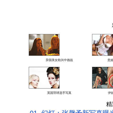
异国美女助兴中德战
意
英国羽球选手写真
伊
精