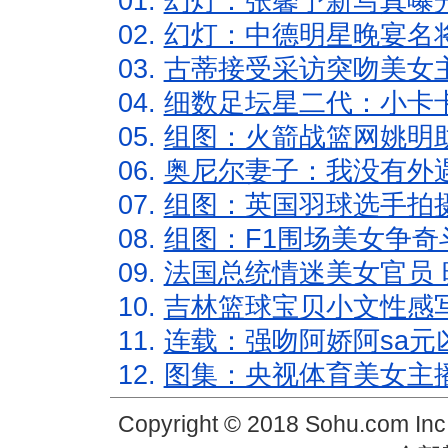
01.
幻灯：张馨予新写真曝
02.
幻灯：中德明星晚宴名
03.
古蒂接受采访突吻美女主
04.
细数足坛星二代：小卡卡
05.
组图：火箭战篮网姚明
06.
奥尼尔妻子：我没有外遇
07.
组图：英国羽球选手拍
08.
组图：F1围场美女争奇
09.
法国总统情迷美女官员 
10.
吉林篮球宝贝小文性感
11.
连载：强吻阿娇阿sa元
12.
图集：央视体育美女主
Copyright © 2018 Sohu.com In