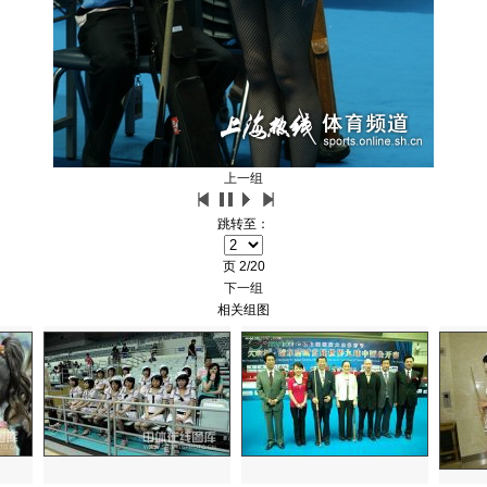
上一组
跳转至：
页
2/20
下一组
相关组图