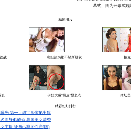
幕式。图为开幕式现
精彩图片
德战
意姐欲为那不勒斯脱衣
帕克
写真
伊娃大腿“橘皮”显老态
体坛美
精彩幻灯排行
曝光 第一足球宝贝惊艳出镜
名将疑似醉酒 异国美女清秀
女主播 证自己非同性恋(图)