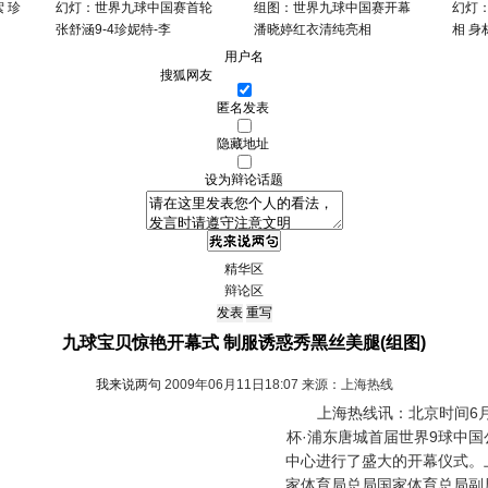
 珍
幻灯：世界九球中国赛首轮
组图：世界九球中国赛开幕
幻灯
张舒涵9-4珍妮特-李
潘晓婷红衣清纯亮相
相 
用户名
匿名发表
隐藏地址
设为辩论话题
精华区
辩论区
九球宝贝惊艳开幕式 制服诱惑秀黑丝美腿(组图)
我来说两句
2009年06月11日18:07 来源：上海热线
上海热线讯：北京时间6月1
杯·浦东唐城首届世界9球中
中心进行了盛大的开幕仪式。
家体育局总局国家体育总局副