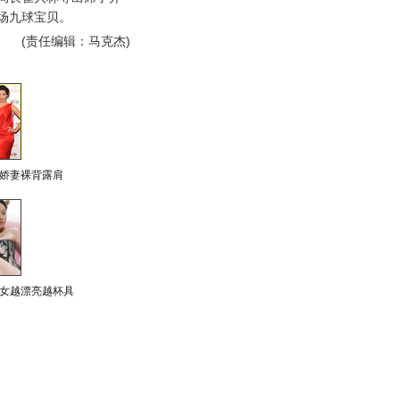
场九球宝贝。
(责任编辑：马克杰)
娇妻裸背露肩
女越漂亮越杯具