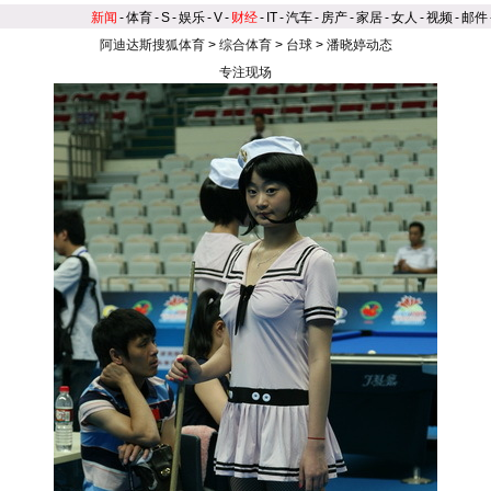
新闻
-
体育
-
S
-
娱乐
-
V
-
财经
-
IT
-
汽车
-
房产
-
家居
-
女人
-
视频
-
邮件
阿迪达斯搜狐体育
>
综合体育
>
台球
>
潘晓婷动态
专注现场