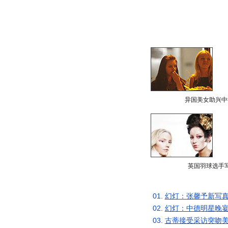
异国美女助兴中
英国羽球选手
01.
幻灯：张馨予新写真
02.
幻灯：中德明星晚宴
03.
古蒂接受采访突吻美