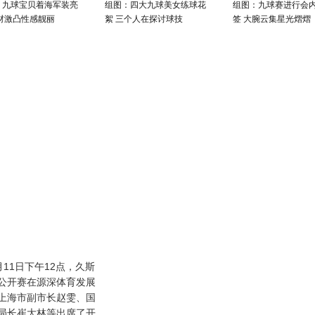
：九球宝贝着海军装亮
组图：四大九球美女练球花
组图：九球赛进行会
身材激凸性感靓丽
絮 三个人在探讨球技
签 大腕云集星光熠熠
1日下午12点，久斯
国公开赛在源深体育发展
上海市副市长赵雯、国
局长崔大林等出席了开