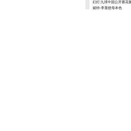
幻灯:九球中国公开赛花絮
妮特-李显慈母本色