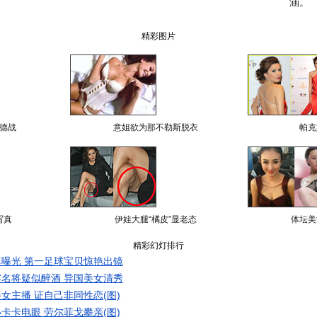
涵。
精彩图片
德战
意姐欲为那不勒斯脱衣
帕克
写真
伊娃大腿“橘皮”显老态
体坛美
精彩幻灯排行
曝光 第一足球宝贝惊艳出镜
名将疑似醉酒 异国美女清秀
女主播 证自己非同性恋(图)
卡卡电眼 劳尔菲戈攀亲(图)