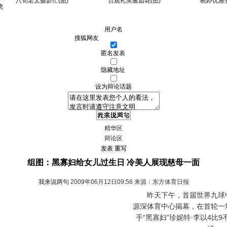
八旬老太摄影忙(图)
台观礼笑靥如花(图)
晓婷优雅登
晓
用户名
匿名发表
隐藏地址
设为辩论话题
精华区
辩论区
组图：黑寡妇给女儿过生日 冷美人展现慈母一面
我来说两句
2009年06月12日09:56 来源：东方体育日报
昨天下午，首届世界九球中
源深体育中心揭幕，在首轮一
手“黑寡妇”珍妮特·李以4比