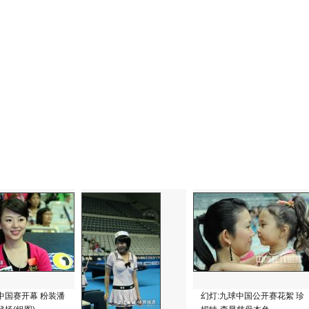
中国赛开幕 粉装潘
幻灯:九球中国公开赛花絮 珍