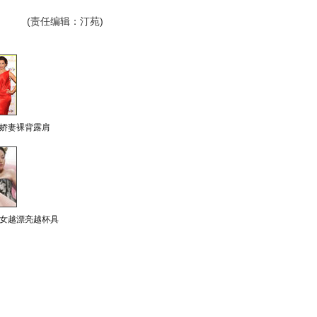
(责任编辑：汀苑)
娇妻裸背露肩
女越漂亮越杯具