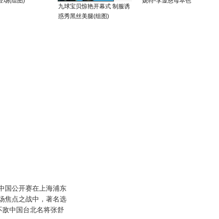
场(组图)
妮特-李显慈母本色
九球宝贝惊艳开幕式 制服诱
惑秀黑丝美腿(组图)
国公开赛在上海浦东
场焦点之战中，著名选
9不敌中国台北名将张舒