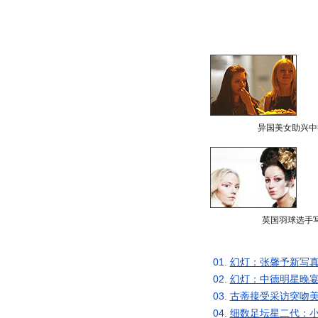
异国美女助兴中
英国羽球选手
01.
幻灯：张馨予新写真
02.
幻灯：中德明星晚宴
03.
古蒂接受采访突吻美
04.
细数足坛星二代：小