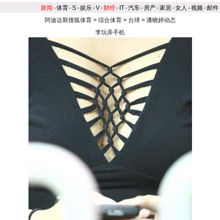
新闻
-
体育
-
S
-
娱乐
-
V
-
财经
-
IT
-
汽车
-
房产
-
家居
-
女人
-
视频
-
邮件
阿迪达斯搜狐体育
>
综合体育
>
台球
>
潘晓婷动态
李玩弄手机