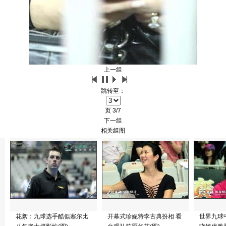
上一组
跳转至：
页
3/7
下一组
相关组图
花絮：九球选手酷似塞尔比
开幕式珍妮特李古典扮相 看
世界九球