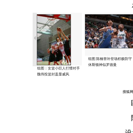
组图:陈楠替补登场积极防守
休斯顿神似罗德曼
组图：女篮小巨人打懵对手
魏伟投篮封盖显威风
设