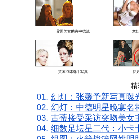
异国美女助兴中德战
意
英国羽球选手写真
伊
精
01.
幻灯：张馨予新写真曝
02.
幻灯：中德明星晚宴名
03.
古蒂接受采访突吻美女主
04.
细数足坛星二代：小卡卡