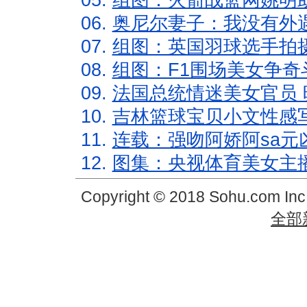
05.
组图：火箭战篮网姚明
06.
奥尼尔妻子：我没有外遇
07.
组图：英国羽球选手拍
08.
组图：F1围场美女争奇
09.
法国总统情迷美女官员 
10.
吉林篮球宝贝小文性感
11.
连载：强吻阿娇阿sa元
12.
图集：央视体育美女主
Copyright © 2018 Sohu.com In
全部