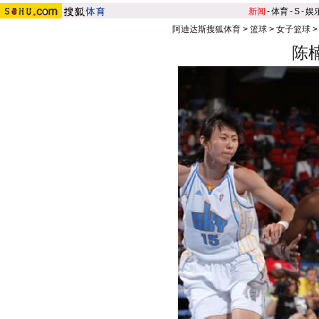
新闻
-
体育
-
S
-
娱
阿迪达斯搜狐体育
>
篮球
>
女子篮球
陈