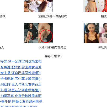
德战
意姐欲为那不勒斯脱衣
帕克
写真
伊娃大腿“橘皮”显老态
体坛美
精彩幻灯排行
曝光 第一足球宝贝惊艳出镜
名将疑似醉酒 异国美女清秀
女主播 证自己非同性恋(图)
卡卡电眼 劳尔菲戈攀亲(图)
明助阵 巨人与众队友共命运
外遇 鲨鱼在迈阿密学坏(图)
拍摄写真 化身贵族唯美华丽
争奇斗艳 巴顿女友胜舒米老婆