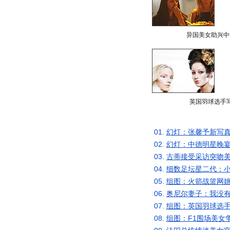
异国美女助兴中
英国羽球选手
01.
幻灯：张馨予新写真
02.
幻灯：中德明星晚宴
03.
古蒂接受采访突吻美
04.
细数足坛星二代：小
05.
组图：火箭战篮网姚
06.
奥尼尔妻子：我没有
07.
组图：英国羽球选手
08.
组图：F1围场美女