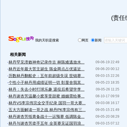
(责任
我的天职是搜索
网页
新闻
相关新闻
·
林丹罕见溃败神奇记录作古 林陈难逃放水...
09-06-19 22:49
·
林丹近年最大苦主诞生 陈金两点占优逼近...
09-06-20 00:12
·
历数林丹翻船史：五年前超级失误 世锦赛...
09-03-15 22:26
·
个性小子林丹用成绩证明一切 彰显舍我其...
09-05-23 18:35
·
林丹：失去小时打球乐趣 退役后希望学李...
09-05-26 11:25
·
林丹谢杏芳温馨小窝享受甜蜜 婚姻需给事...
08-10-17 09:59
·
林丹VS李宗伟完全交手纪录 国羽一哥大赛...
09-03-08 16:17
·
五大方面解读一哥之战 林丹PK李宗伟有三...
09-05-15 21:49
·
林丹谢杏芳抵青备战十一运预赛 低调陈金...
09-05-20 08:29
·
林丹与谢杏芳牵手五年 全英赛见证国羽浪...
09-03-15 07:12