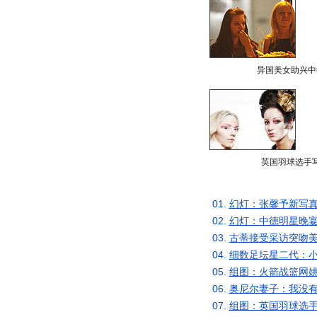
异国美女助兴中
英国羽球选手
01.
幻灯：张馨予新写真
02.
幻灯：中德明星晚宴
03.
古蒂接受采访突吻美
04.
细数足坛星二代：小
05.
组图：火箭战篮网姚
06.
奥尼尔妻子：我没有
07.
组图：英国羽球选手