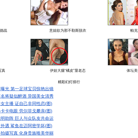
德战
意姐欲为那不勒斯脱衣
帕克
写真
伊娃大腿“橘皮”显老态
体坛美
精彩幻灯排行
曝光 第一足球宝贝惊艳出镜
名将疑似醉酒 异国美女清秀
女主播 证自己非同性恋(图)
卡卡电眼 劳尔菲戈攀亲(图)
明助阵 巨人与众队友共命运
外遇 鲨鱼在迈阿密学坏(图)
拍摄写真 化身贵族唯美华丽