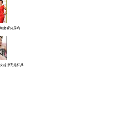
娇妻裸背露肩
女越漂亮越杯具