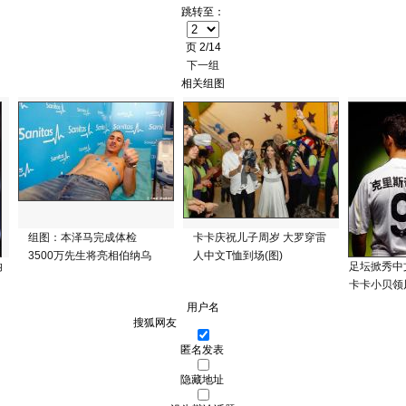
跳转至：
页
2/14
下一组
相关组图
组图：本泽马完成体检
卡卡庆祝儿子周岁 大罗穿雷
3500万先生将亮相伯纳乌
人中文T恤到场(图)
纳
足坛掀秀中
卡卡小贝领风
用户名
匿名发表
隐藏地址