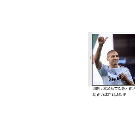
组图：本泽马首次亮相伯
乌 两万球迷到场欢迎