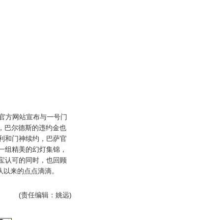
官方网站宣布与一号门
月，巴尔德斯的违约金也
顺利和门神续约，巴萨官
一组精美的幻灯集锦，
宝认可的同时，也回顾
队以来的点点滴滴。
(责任编辑：姚远)