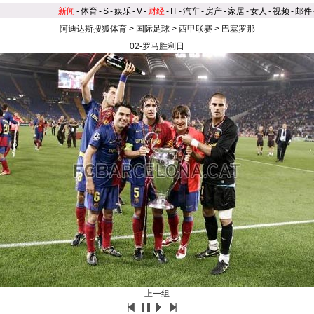
新闻
-
体育
-
S
-
娱乐
-
V
-
财经
-
IT
-
汽车
-
房产
-
家居
-
女人
-
视频
-
邮件
阿迪达斯搜狐体育
>
国际足球
>
西甲联赛
>
巴塞罗那
02-罗马胜利日
上一组