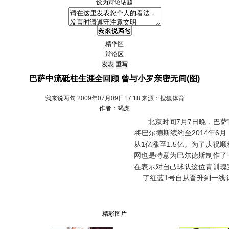
设为辩论话题
精华区
辩论区
巴萨中流砥柱生涯全回顾 曾与小罗亲密无间(图)
我来说两句
2009年07月09日17:18 来源：搜狐体育
作者：蝎虎
北京时间7月7日晚，巴萨
将巴尔德斯续约至2014年6
从1亿涨至1.5亿。为了庆祝
网也是特意为巴尔德斯制作了
在表示对自己球队这位青训瑰
了红蓝1号自从晋升到一线
精彩图片