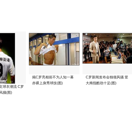
揭C罗亮相前不为人知一幕
C罗新闻发布会独领风骚 竖
赤裸上身秀球技(图)
大拇指酷劲十足(图)
文球衣潮流 C罗
骚(图)