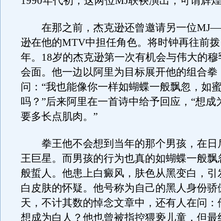
1990年代初，这两位MJ联袂演出，可谓辉
在那之前，杰克逊还曾邀请另一位MJ—
逊在他的MTV中担任角色。将时钟再往前拨，
年。18岁的杰克逊第一次有机会与伟大的穆
会面。他一边以阿里为目标展开他的组合拳
问：“我也能像你一样如蝴蝶一般飘忽，如
吗？”后来阿里在一首诗中给予回应，“想成
要多长点肌肉。”
拳王他不会想到当年的那个男孩，在日
王巨星。而男孩的行为也真的如蝴蝶一般飘
般蜇人。他患上白癜风，肤色从黑变白，引
白皮肤的怀疑。他号称为自己的黑人身份骄
天，不计其数的悼念文章中，还有人在问：
想成为白人？他也曾被指控猥亵儿童，但最