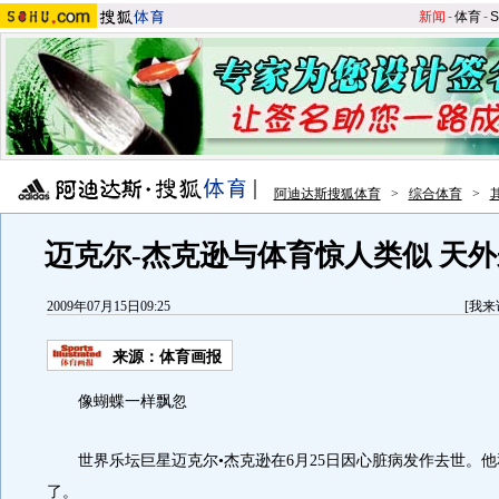
新闻
-
体育
-
S
阿迪达斯搜狐体育
>
综合体育
>
迈克尔-杰克逊与体育惊人类似 天
2009年07月15日09:25
[
我来
来源：
体育画报
像蝴蝶一样飘忽
世界乐坛巨星迈克尔•杰克逊在6月25日因心脏病发作去世。他
了。