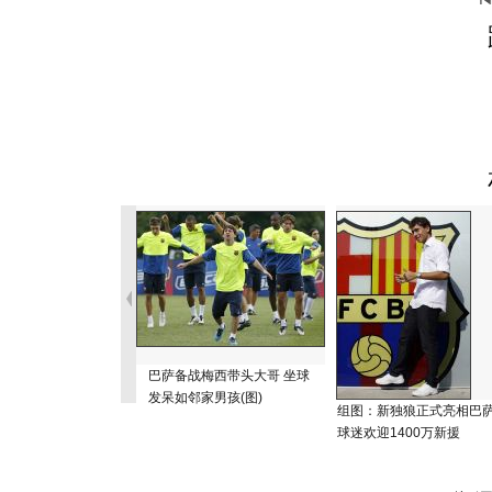
巴萨备战梅西带头大哥 坐球
发呆如邻家男孩(图)
组图：新独狼正式亮相巴
球迷欢迎1400万新援