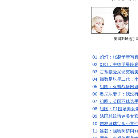
英国羽球选手
01.
幻灯：张馨予新写真
02.
幻灯：中德明星晚宴
03.
古蒂接受采访突吻美
04.
细数足坛星二代：小
05.
组图：火箭战篮网姚
06.
奥尼尔妻子：我没有
07.
组图：英国羽球选手
08.
组图：F1围场美女
09.
法国总统情迷美女官
10.
吉林篮球宝贝小文性
11.
连载：强吻阿娇阿s