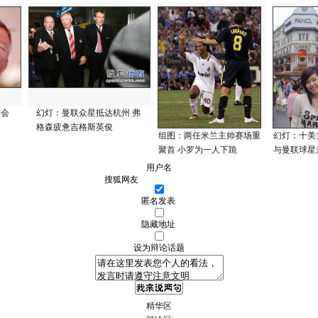
布会
幻灯：曼联众星抵达杭州 弗
格森疲惫吉格斯英俊
组图：两任米兰主帅赛场重
幻灯：十美
聚首 小罗为一人下跪
与曼联球星
用户名
匿名发表
隐藏地址
设为辩论话题
精华区