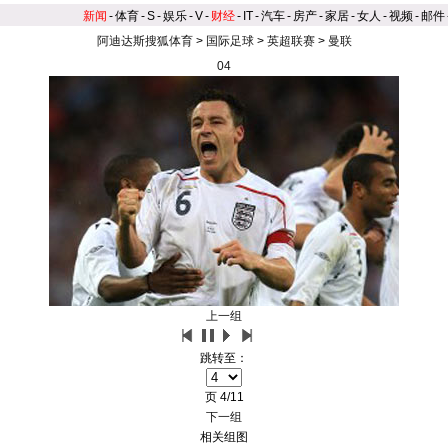
新闻
-
体育
-
S
-
娱乐
-
V
-
财经
-
IT
-
汽车
-
房产
-
家居
-
女人
-
视频
-
邮件
阿迪达斯搜狐体育
>
国际足球
>
英超联赛
>
曼联
04
上一组
跳转至：
页
4/11
下一组
相关组图