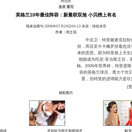
辩论区
英格兰10年最佳阵容：新曼联双煞 小贝榜上有名
我来说两句
2009年07月24日04:13 来源：搜狐体育
作者：闰土讯
中后卫：特里被麦克拉轮付
担，而且至今卡佩罗丝毫也没
来的意思。因为特里身上天生
他能成为托尼·亚当斯之后，
袖。2006年世界杯，特里是
容的英格兰球员，黑大个坎
置，但特里的进球能力是坎
(责
精彩图片
德战
意姐欲为那不勒斯脱衣
帕克