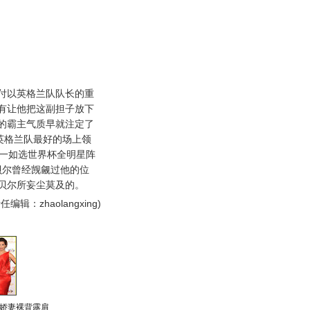
以英格兰队队长的重
有让他把这副担子放下
的霸主气质早就注定了
英格兰队最好的场上领
唯一如选世界杯全明星阵
贝尔曾经觊觎过他的位
贝尔所妄尘莫及的。
任编辑：zhaolangxing)
娇妻裸背露肩