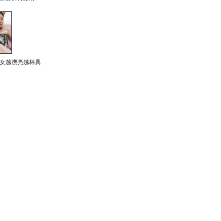
女越漂亮越杯具