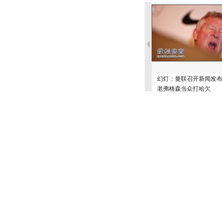
幻灯：曼联召开新闻发
老弗格森当众打哈欠