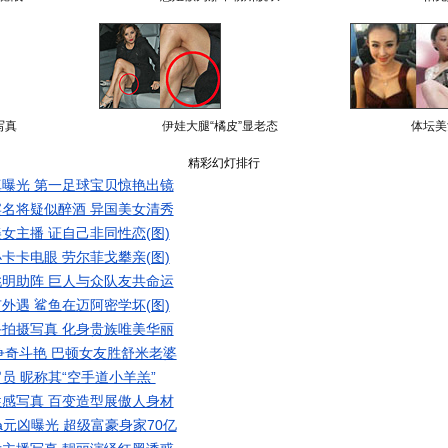
写真
伊娃大腿“橘皮”显老态
体坛美
精彩幻灯排行
曝光 第一足球宝贝惊艳出镜
名将疑似醉酒 异国美女清秀
女主播 证自己非同性恋(图)
卡卡电眼 劳尔菲戈攀亲(图)
明助阵 巨人与众队友共命运
外遇 鲨鱼在迈阿密学坏(图)
拍摄写真 化身贵族唯美华丽
争奇斗艳 巴顿女友胜舒米老婆
员 昵称其“空手道小羊羔”
感写真 百变造型展傲人身材
a元凶曝光 超级富豪身家70亿