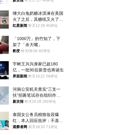
入却越来越少
新京报
昨天17:27
44评论
继大白兔奶糖冰淇淋在美国
火了之后，其糖纸又火了！
海外博主盛赞：平面设计经
红星新闻
昨天12:28
40评论
典之作
「1000万」的竹知了，下
架了「余大嘴」
豹变
昨天08:00
82评论
宇树王兴兴身家已超180
亿，一批90后新贵也将诞生
界面新闻
昨天10:22
59评论
河南公安机关查实“三支一
扶”招募笔试存在组织作弊
犯罪行为
新京报
昨天16:28
292评论
泰国女公务员精致妆容爆
红，本人回应批评：不喜欢
就别看
观察者网
前天18:32
71评论