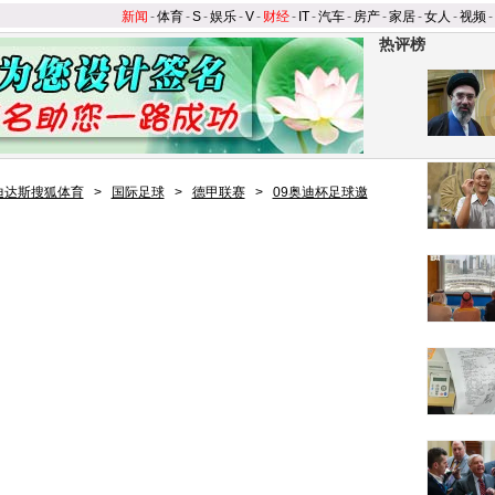
新闻
-
体育
-
S
-
娱乐
-
V
-
财经
-
IT
-
汽车
-
房产
-
家居
-
女人
-
视频
-
热评榜
迪达斯搜狐体育
>
国际足球
>
德甲联赛
>
09奥迪杯足球邀