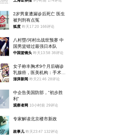
上海证券报
9小时前
174评论
2岁男童遭漏诊后死亡 医生
被判刑有点冤
狐度
昨天17:20
166评论
八村塁/河村出战世预赛 中
国男篮错过最强日本队
中国篮镜头
昨天13:58
36评论
女子称丰胸术9个月后确诊
乳腺癌，医美机构：手术不
可能引发癌症，建议走司法
澎湃新闻
昨天21:46
28评论
途径
中企告美国防部，“初步胜
利”
观察者网
10小时前
29评论
专家解读北京楼市新政
政事儿
昨天23:47
132评论