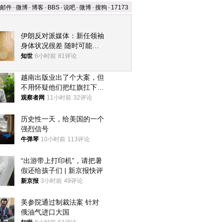
邮件
-
微博
-
博客
-
BBS
-
说吧
-
微博
-
搜狗
-
17173
伊朗反对派媒体：新任领袖
身体状况很差 随时可能离
世
知世
6小时前
81评论
越南出版业出了个大案，但
不用怀疑他们把红旗扛下去
的决心
观察者网
11小时前
32评论
历史性一天，给美国的一个
强烈信号
牛弹琴
10小时前
113评论
“出游带上打印机”，请把暑
假还给孩子们 | 新京报快评
新京报
3小时前
49评论
美参院通过制裁法案 针对
俄油气进口大国