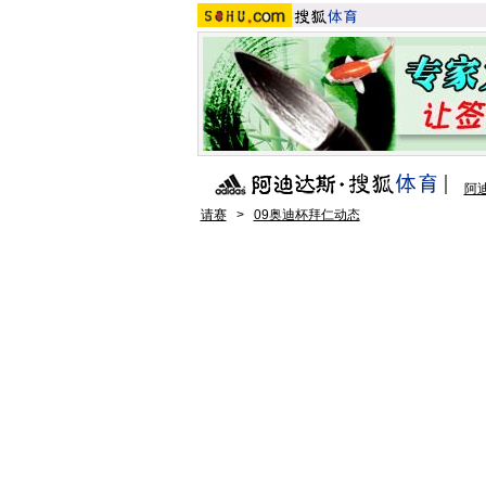
阿
请赛
>
09奥迪杯拜仁动态