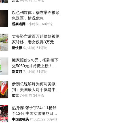
知世
9小时前
51评论
以色列媒体：穆杰塔巴被紧
急送医，情况危急
观察者网
8小时前
160评论
丈夫坠亡后百万赔偿款被婆
家转移，妻女仅得3万元
新快报
9小时前
51评论
搬家报价570元，搬到楼下
交5060元才肯搬上楼！女
子傻眼了……
新黄河
7小时前
81评论
伊朗总统解释为何与美谈
判：美国最大对手就是中
国，但他们也在对话
知世
7小时前
34评论
热身赛-张子宇24+11杨舒
予12分 中国女篮擒尼日利
亚
中国篮镜头
昨天21:22
68评论