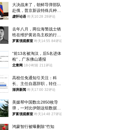
大决战来了，朝鲜导弹部队
赴俄，普京新设特殊兵种，
76岁老将扛旗
虚怀论语
昨天10:28
28评论
去年八月，两位海警战士牺
牲在维护黄岩岛主权的行动
中
罗富强观察室
昨天14:55
84评论
“前13名被淘汰，后5名进体
检”，广东佛山通报
北青网
18小时前
211评论
高校任免通知引关注：科
长、主任自愿辞职，转任思
政辅导员
澎湃新闻
昨天17:00
32评论
美媒帮中国数出2850枚导
弹，一对比伊朗这组数据，
发现出大事了
罗富强观察室
昨天14:48
27评论
鸿蒙智行被曝删除“竹知