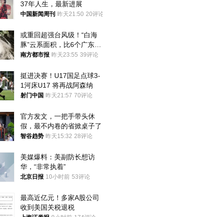
37年人生，最新进展
中国新闻周刊
昨天21:50
20评论
或重回超强台风级！“白海
豚”云系面积，比6个广东还
大！深圳官方：注意这件事
南方都市报
昨天23:55
39评论
挺进决赛！U17国足点球3-
1河床U17 将再战阿森纳
射门中国
昨天21:57
70评论
官方发文，一把手带头休
假，最不内卷的省掀桌子了
智谷趋势
昨天15:32
28评论
美媒爆料：美副防长想访
华，“非常执着”
北京日报
10小时前
53评论
最高近亿元！多家A股公司
收到美国关税退税