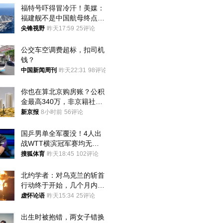
福特号吓得冒冷汗！美媒：
福建舰不是中国航母终点，
而是新起点！
尖锋视野
昨天17:59
25评论
公交车空调费超标，扣司机
钱？
中国新闻周刊
昨天22:31
98评论
你也在算北京购房账？公积
金最高340万，非京籍社保
1年
新京报
8小时前
56评论
国乒男单全军覆没！4人出
战WTT横滨冠军赛均无缘
八强
搜狐体育
昨天18:45
102评论
北约学者：对乌克兰的斩首
行动终于开始，几个月内乌
将投降
虚怀论语
昨天15:34
25评论
出生时被抱错，两女子错换