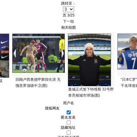
跳转至：
页
3/25
下一组
相关组图
回顾卢西奥德甲辉煌生涯 无
“日本C罗
战
愧世界顶级中卫(图)
千名球迷疯
曼城正式签下特维斯 32号野
兽亮相城市球场(图)
用户名
匿名发表
隐藏地址