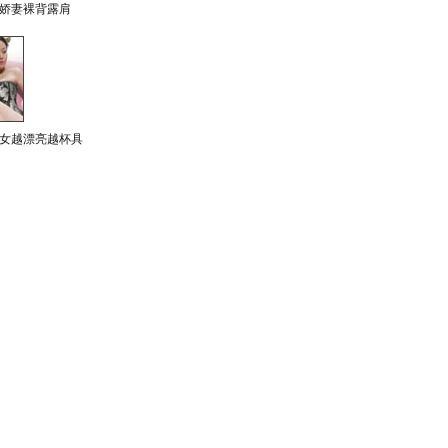
娇妻裸背露肩
女越漂亮越杯具