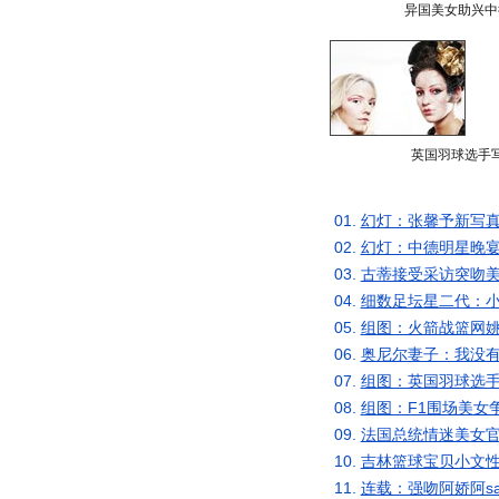
异国美女助兴中
英国羽球选手
01.
幻灯：张馨予新写真
02.
幻灯：中德明星晚宴
03.
古蒂接受采访突吻美
04.
细数足坛星二代：小
05.
组图：火箭战篮网姚
06.
奥尼尔妻子：我没有
07.
组图：英国羽球选手
08.
组图：F1围场美女
09.
法国总统情迷美女官
10.
吉林篮球宝贝小文性
11.
连载：强吻阿娇阿s