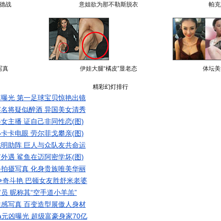
德战
意姐欲为那不勒斯脱衣
帕克
写真
伊娃大腿“橘皮”显老态
体坛美
精彩幻灯排行
曝光 第一足球宝贝惊艳出镜
名将疑似醉酒 异国美女清秀
女主播 证自己非同性恋(图)
卡卡电眼 劳尔菲戈攀亲(图)
明助阵 巨人与众队友共命运
外遇 鲨鱼在迈阿密学坏(图)
拍摄写真 化身贵族唯美华丽
争奇斗艳 巴顿女友胜舒米老婆
员 昵称其“空手道小羊羔”
感写真 百变造型展傲人身材
a元凶曝光 超级富豪身家70亿