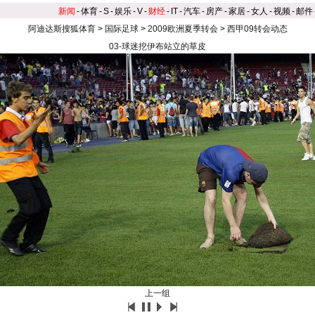
新闻
-
体育
-
S
-
娱乐
-
V
-
财经
-
IT
-
汽车
-
房产
-
家居
-
女人
-
视频
-
邮件
阿迪达斯搜狐体育
>
国际足球
>
2009欧洲夏季转会
>
西甲09转会动态
03-球迷挖伊布站立的草皮
上一组