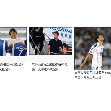
”亮相巴萨死敌 掀7
C罗领皇马众星抵都柏林 唯
狂(图)
缺一人即遭清洗(图)
皇马官方公布清洗名单 荷兰
帮全灭两标王齐上榜