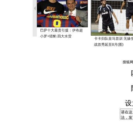
巴萨十大最贵引援：伊布超
小罗+猎豹 四大水货
卡卡归队皇马首训 无缘
战首秀延至8月(图)
设