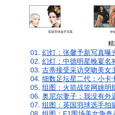
英国羽球选手写真
伊
精
01.
幻灯：张馨予新写真曝
02.
幻灯：中德明星晚宴名
03.
古蒂接受采访突吻美女主
04.
细数足坛星二代：小卡卡
05.
组图：火箭战篮网姚明
06.
奥尼尔妻子：我没有外遇
07.
组图：英国羽球选手拍
08.
组图：F1围场美女争奇