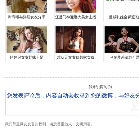
谢晖曝与洋妞女友分手
辽足门神迎娶大美女主播
曼城乳娃全裸遮3
约翰逊女友野味十足
准状元女友似邻家女孩
马刺萝莉清纯可
我来说两句
(
0
)
我们尊重网友发言的权利，请您尊重他人，文明用语。