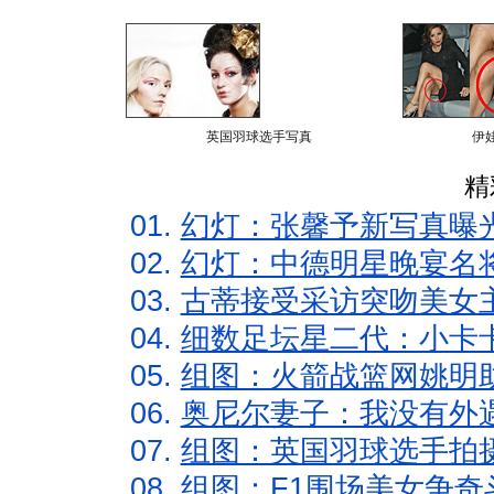
英国羽球选手写真
伊
精
01.
幻灯：张馨予新写真曝
02.
幻灯：中德明星晚宴名
03.
古蒂接受采访突吻美女主
04.
细数足坛星二代：小卡卡
05.
组图：火箭战篮网姚明
06.
奥尼尔妻子：我没有外遇
07.
组图：英国羽球选手拍
08.
组图：F1围场美女争奇