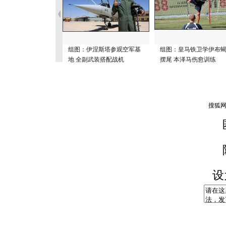
组图：伊涅斯塔参观空军基
组图：皇马铁卫学伊布
地 全副武装搭配战机
摆尾 本泽马伤愈训练
设