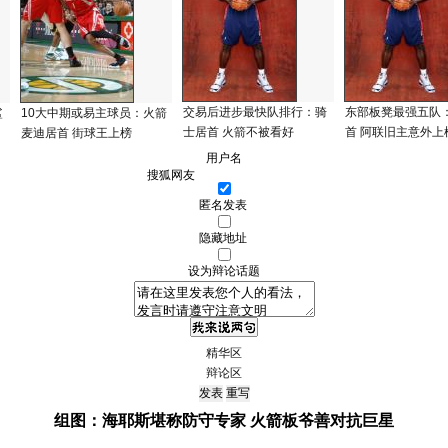
交易后进步最快队排行：骑
东部板凳最强五队
鲨
10大中期或易主球员：火箭
士居首 火箭不被看好
首 阿联旧主意外上
麦迪居首 街球王上榜
用户名
匿名发表
隐藏地址
设为辩论话题
精华区
辩论区
组图：海耶斯堪称防守专家 火箭板爷善对抗巨星