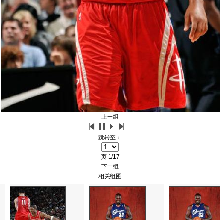
上一组
跳转至：
页
1/17
下一组
相关组图