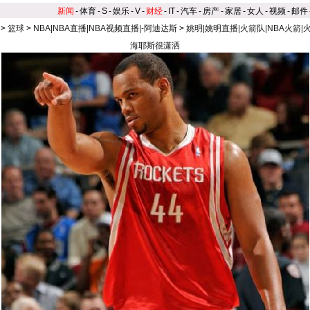
新闻
-
体育
-
S
-
娱乐
-
V
-
财经
-
IT
-
汽车
-
房产
-
家居
-
女人
-
视频
-
邮件
>
篮球
>
NBA|NBA直播|NBA视频直播|-阿迪达斯
>
姚明|姚明直播|火箭队|NBA火箭|
海耶斯很潇洒