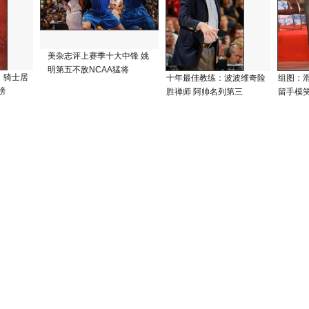
美杂志评上赛季十大中锋 姚
明第五不敌NCAA猛将
：骑士居
十年最佳教练：波波维奇险
组图：
榜
胜禅师 阿帅名列第三
留手模