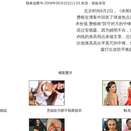
我来说两句
2009年08月02日11:03 来源：搜狐体育
北京时间8月2日，《休斯顿
费根在博客中回答了球迷热点
术价值,费根称“防守对方的中
高过安德森。因为姚明不在，
内线的身高弱点来做文章。总
比他身高高出半英尺的中锋。
森打出攻防平衡
精彩图片
德战
意姐欲为那不勒斯脱衣
帕克