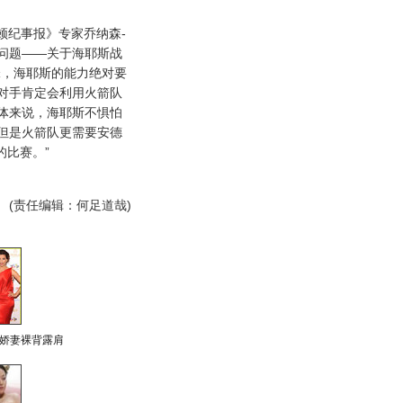
纪事报》专家乔纳森-
问题——关于海耶斯战
锋，海耶斯的能力绝对要
对手肯定会利用火箭队
体来说，海耶斯不惧怕
但是火箭队更需要安德
的比赛。”
(责任编辑：何足道哉)
娇妻裸背露肩