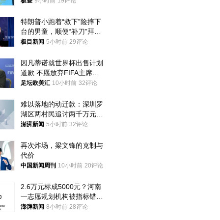
极昼
9小时前
19评论
特朗普小跑着“救下”险摔下
台的男童，顺便“补刀”拜
登：“我可不想他像拜登一
极目新闻
5小时前
29评论
样摔下来”
因凡蒂诺就世界杯出售计划
道歉 不愿放弃FIFA主席职
位
足坛欧美汇
10小时前
32评论
难以落地的动迁款：深圳罗
湖区两村民追讨两千万元动
迁款八年未果
澎湃新闻
5小时前
32评论
再次炸场，梁文锋的克制与
代价
中国新闻周刊
10小时前
20评论
2.6万元标成5000元？河南
一志愿规划机构被指标错学
费致考生复读
澎湃新闻
8小时前
28评论