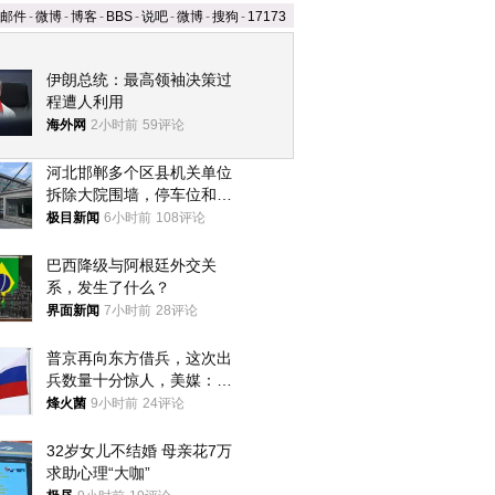
邮件
-
微博
-
博客
-
BBS
-
说吧
-
微博
-
搜狗
-
17173
伊朗总统：最高领袖决策过
程遭人利用
海外网
2小时前
59评论
河北邯郸多个区县机关单位
拆除大院围墙，停车位和厕
所免费开放，当地多部门回
极目新闻
6小时前
108评论
应
巴西降级与阿根廷外交关
系，发生了什么？
界面新闻
7小时前
28评论
普京再向东方借兵，这次出
兵数量十分惊人，美媒：俄
朝要动真格？
烽火菌
9小时前
24评论
32岁女儿不结婚 母亲花7万
求助心理“大咖”