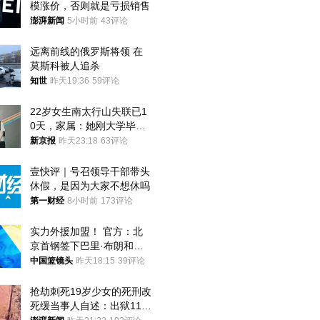
模涨价，否则就是亏损销售
澎湃新闻
5小时前
43评论
远离前线的俄罗斯将领 在
莫斯科被人追杀
知世
昨天19:36
59评论
22岁女生南太行山失联已1
0天，家属：她刚大学毕业
想到山里旅行
新京报
昨天23:18
63评论
壹快评｜号召领导干部带头
休假，是因为大家不想休吗
第一财经
8小时前
173评论
实力外援加盟！ 官方：北
京首钢签下巴里·布朗和桑
普森
中国篮镜头
昨天18:15
39评论
抢劫刺死19岁少女的死刑改
死缓当事人自述：出狱11年