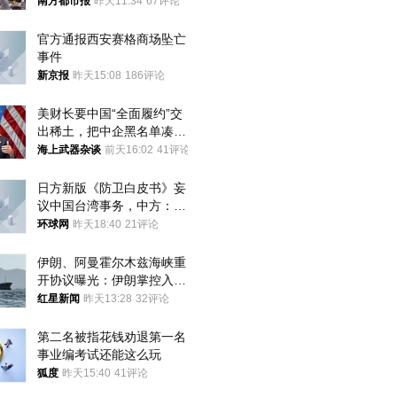
才有效果
南方都市报
昨天11:34
67评论
官方通报西安赛格商场坠亡
事件
新京报
昨天15:08
186评论
美财长要中国“全面履约”交
出稀土，把中企黑名单凑到
187家，中方做最坏打算
海上武器杂谈
前天16:02
41评论
日方新版《防卫白皮书》妄
议中国台湾事务，中方：强
烈不满、坚决反对，已向日
环球网
昨天18:40
21评论
方严正交涉
伊朗、阿曼霍尔木兹海峡重
开协议曝光：伊朗掌控入湾
航道，与阿曼平分“服务费”
红星新闻
昨天13:28
32评论
第二名被指花钱劝退第一名 
事业编考试还能这么玩
狐度
昨天15:40
41评论