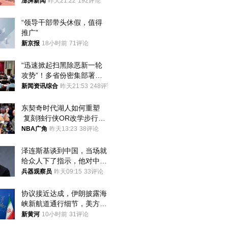
间始终刻意躲避被害人家属
澎湃新闻
昨天21:22
192评论
“领导干部带头休假，值得
推广”
新京报
18小时前
71评论
“迅速掀起扫黑除恶新一轮
攻势”！多省份密集部署，
公布举报方式
新闻资讯综合
昨天21:53
248评论
东契奇时代湖人如何重塑
 复刻独行侠OR改学步行
者？
NBA广角
昨天13:23
38评论
泽连斯基谈到中国，当场就
给众人下了指示，他对中国
和中乌关系，显然又有了新
兵器观察员
昨天09:15
33评论
的想法
协议接近达成，伊朗披露海
峡新航道通行细节，美方再
提“倒计时”
新黄河
10小时前
31评论