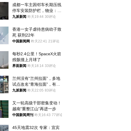
成都一车主因邻车长期压线
停车安装防护栏，物业：不
建议装护栏，也会影响自身
九派新闻
昨天19:44
30评论
停车
香港一女子虐待患病幼子致
死 获刑22年
中国新闻网
昨天22:41
21评论
每秒2.4公里！SpaceX火箭
残骸撞上月球了
界面新闻
昨天18:14
33评论
兰州没有“兰州拉面”，多地
试点改名“青海拉面”，有商
家改名已两年
九派新闻
昨天22:05
83评论
又一轮高级干部密集变动！
越南“重整江山”再进一步
中国新闻周刊
昨天16:43
77评论
45天地震32次 专家：宜宾