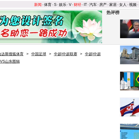
新闻
-
体育
-
S
-
娱乐
-
V
-
财经
-
IT
-
汽车
-
房产
-
家居
-
女人
-
视频
-
热评榜
迪达斯搜狐体育
>
中国足球
>
中超|中超联赛
>
中超|中超
VS山东图辑