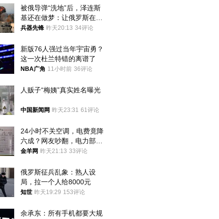
被俄导弹“洗地”后，泽连斯
基还在做梦：让俄罗斯在冬
季前求和？
兵器先锋
昨天20:13
34评论
新版76人强过当年宇宙勇？
这一次杜兰特错的离谱了
NBA广角
11小时前
36评论
人贩子“梅姨”真实姓名曝光
中国新闻网
昨天23:31
61评论
24小时不关空调，电费竟降
六成？网友吵翻，电力部门
回应→
金羊网
昨天21:13
33评论
俄罗斯征兵乱象：熟人设
局，拉一个人给8000元
知世
昨天19:29
153评论
余承东：所有手机都要大规