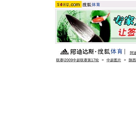
阿
联赛|2009中超联赛第17轮
>
中超图片
>
陕西