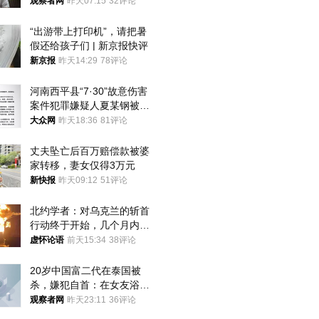
的决心
观察者网
昨天07:15
32评论
“出游带上打印机”，请把暑
假还给孩子们 | 新京报快评
新京报
昨天14:29
78评论
河南西平县“7·30”故意伤害
案件犯罪嫌疑人夏某钢被抓
获
大众网
昨天18:36
81评论
丈夫坠亡后百万赔偿款被婆
家转移，妻女仅得3万元
新快报
昨天09:12
51评论
北约学者：对乌克兰的斩首
行动终于开始，几个月内乌
将投降
虚怀论语
前天15:34
38评论
20岁中国富二代在泰国被
杀，嫌犯自首：在女友浴室
看到他
观察者网
昨天23:11
36评论