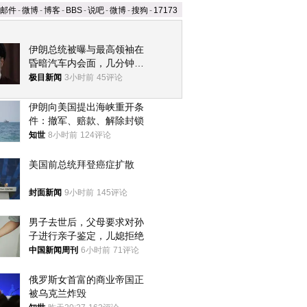
邮件
-
微博
-
博客
-
BBS
-
说吧
-
微博
-
搜狗
-
17173
伊朗总统被曝与最高领袖在
昏暗汽车内会面，几分钟里
只能靠声音交谈难辨真假
极目新闻
3小时前
45评论
伊朗向美国提出海峡重开条
件：撤军、赔款、解除封锁
知世
8小时前
124评论
美国前总统拜登癌症扩散
封面新闻
9小时前
145评论
男子去世后，父母要求对孙
子进行亲子鉴定，儿媳拒绝
中国新闻周刊
6小时前
71评论
俄罗斯女首富的商业帝国正
被乌克兰炸毁