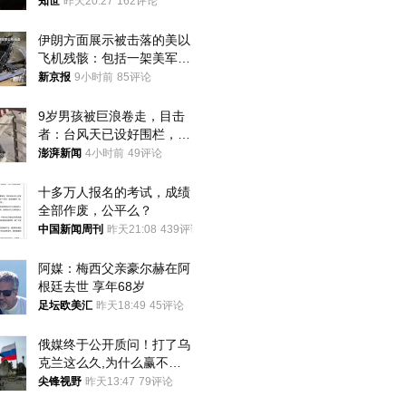
知世
昨天20:27
162评论
伊朗方面展示被击落的美以
飞机残骸：包括一架美军F-
15战斗机残骸以及多架无人
新京报
9小时前
85评论
机等
9岁男孩被巨浪卷走，目击
者：台风天已设好围栏，一
家四口翻入时保安曾喊话劝
澎湃新闻
4小时前
49评论
阻
十多万人报名的考试，成绩
全部作废，公平么？
中国新闻周刊
昨天21:08
439评论
阿媒：梅西父亲豪尔赫在阿
根廷去世 享年68岁
足坛欧美汇
昨天18:49
45评论
俄媒终于公开质问！打了乌
克兰这么久,为什么赢不了?
答案令人沉默
尖锋视野
昨天13:47
79评论