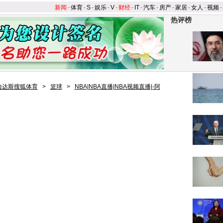
新闻
-
体育
-
S
-
娱乐
-
V
-
财经
-
IT
-
汽车
-
房产
-
家居
-
女人
-
视频
-
热评榜
迪达斯搜狐体育
>
篮球
>
NBA|NBA直播|NBA视频直播|-阿