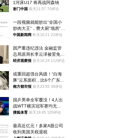
1河床U17 将再战阿森纳
射门中国
前天21:57
70评论
一段视频就能炒出“全国小
炒肉大王”，费大厨“塌房”了
吗？
中国新闻网
昨天10:21
22评论
因严重违纪违法 金融监管
总局原局长李云泽被罢免全
国人大代表
经济观察报
前天16:24
112评论
或重回超强台风级！“白海
豚”云系面积，比6个广东还
大！深圳官方：注意这件事
南方都市报
前天23:55
39评论
国乒男单全军覆没！4人出
战WTT横滨冠军赛均无缘
八强
搜狐体育
前天18:45
105评论
最高近亿元！多家A股公司
收到美国关税退税