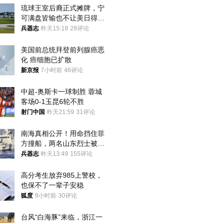
琉球王室后裔正式摊牌，宁
可满盘皆输也不让美日得
逞，中国成关键
兵器志
昨天15:18
28评论
美国前总统拜登前列腺癌恶
化 癌细胞已扩散
新京报
7小时前
46评论
中超-奥斯卡一球制胜 蓉城
客场0-1玉昆6轮不胜
射门中国
昨天21:59
31评论
南海真相公开！用命挡住菲
方撞船，两名山东烈士被授
武警最高荣誉
兵器志
昨天13:49
155评论
高分考生放弃985上警校，
也保不了一辈子安稳
狐度
9小时前
30评论
台风“白海豚”来临，浙江一