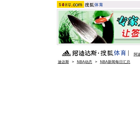
阿
迪达斯
>
NBA动态
>
NBA新闻每日汇总