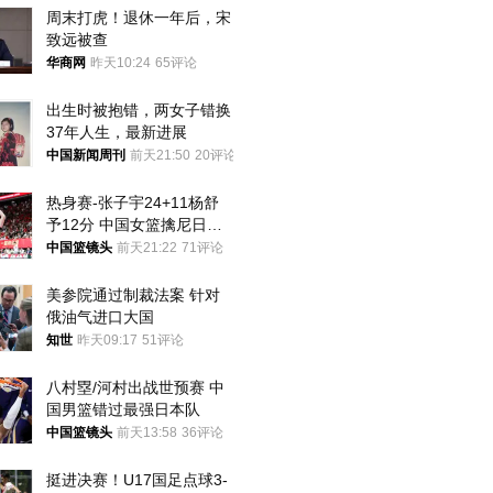
周末打虎！退休一年后，宋
致远被查
华商网
昨天10:24
65评论
出生时被抱错，两女子错换
37年人生，最新进展
中国新闻周刊
前天21:50
20评论
热身赛-张子宇24+11杨舒
予12分 中国女篮擒尼日利
亚
中国篮镜头
前天21:22
71评论
美参院通过制裁法案 针对
俄油气进口大国
知世
昨天09:17
51评论
八村塁/河村出战世预赛 中
国男篮错过最强日本队
中国篮镜头
前天13:58
36评论
挺进决赛！U17国足点球3-