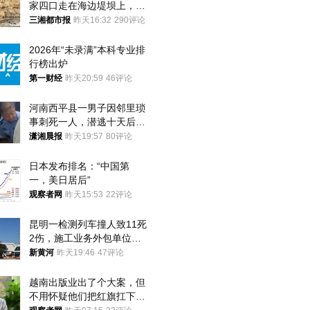
家四口走在海边堤坝上，其
中9岁男孩被巨浪卷入海
三湘都市报
昨天16:32
290评论
中，搜救仍在进行
2026年“未录满”本科专业排
行榜出炉
第一财经
昨天20:59
46评论
河南西平县一男子因邻里琐
事刺死一人，潜逃十天后在
十多公里外一片玉米地里落
潇湘晨报
昨天19:57
80评论
网
日本发布排名：“中国第
一，美日居后”
观察者网
昨天15:53
22评论
昆明一检测列车撞人致11死
2伤，施工业务外包单位被
罚1.5万元，国铁昆明局被
新黄河
昨天19:46
47评论
罚300万元
越南出版业出了个大案，但
不用怀疑他们把红旗扛下去