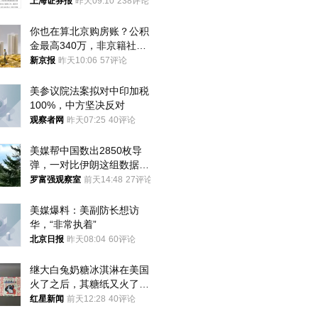
上海证券报
昨天09:10
238评论
你也在算北京购房账？公积
金最高340万，非京籍社保
1年
新京报
昨天10:06
57评论
美参议院法案拟对中印加税
100%，中方坚决反对
观察者网
昨天07:25
40评论
美媒帮中国数出2850枚导
弹，一对比伊朗这组数据，
发现出大事了
罗富强观察室
前天14:48
27评论
美媒爆料：美副防长想访
华，“非常执着”
北京日报
昨天08:04
60评论
继大白兔奶糖冰淇淋在美国
火了之后，其糖纸又火了！
海外博主盛赞：平面设计经
红星新闻
前天12:28
40评论
典之作