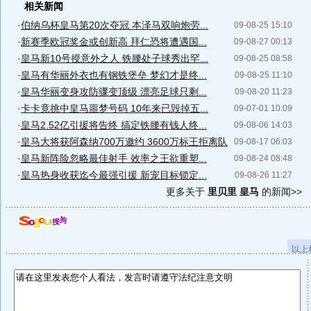
相关新闻
·
伯纳乌杯皇马第20次夺冠 本泽马双响炮劳...
09-08-25 15:10
·
新赛季欧冠奖金或创新高 拜仁恐将遭遇国...
09-08-27 00:13
·
皇马新10号授意外之人 铁腰处子球秀出罕...
09-08-25 08:58
·
皇马有华丽外衣也有钢铁堡垒 梦幻才是终...
09-08-25 11:10
·
皇马华丽变身攻防骤变顶级 漂亮足球只剩...
09-08-20 11:23
·
卡卡竟挑中皇马噩梦号码 10年来已毁掉五...
09-07-01 10:09
·
皇马2.52亿引援将告终 搞定铁腰有钱人终...
09-08-06 14:03
·
皇马大将获阿森纳700万邀约 3600万标王拒离队
09-08-17 06:03
·
皇马新阵险忽略最佳射手 效率之王欲重塑...
09-08-24 08:48
·
皇马热身收获迄今最强引援 新宠目标锁定...
09-08-26 11:27
更多关于
里贝里 皇马
的新闻>>
以上