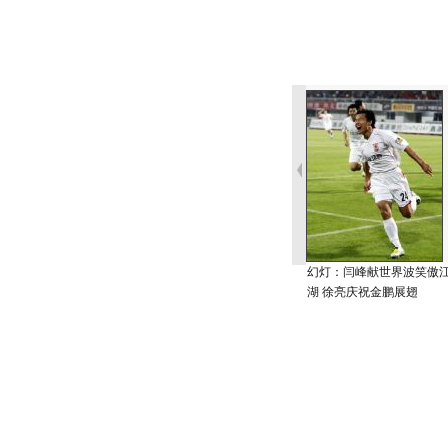
幻灯：闫峰献世界波笑傲
湖 徐亮庆祝金鹏展翅