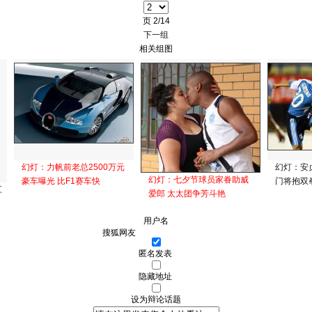
页
2/14
下一组
相关组图
幻灯：力帆前老总2500万元
幻灯：安
幻灯：七夕节球员家眷助威
豪车曝光 比F1赛车快
门将抱双
江
爱郎 太太团争芳斗艳
用户名
匿名发表
隐藏地址
设为辩论话题