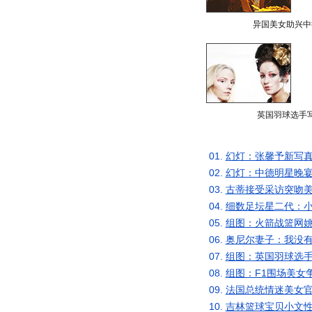
异国美女助兴中
英国羽球选手
01.
幻灯：张馨予新写真
02.
幻灯：中德明星晚宴
03.
古蒂接受采访突吻美
04.
细数足坛星二代：小
05.
组图：火箭战篮网姚
06.
奥尼尔妻子：我没有
07.
组图：英国羽球选手
08.
组图：F1围场美女
09.
法国总统情迷美女官
10.
吉林篮球宝贝小文性