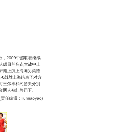
分，2009中超联赛继续
引人瞩目的焦点大战中上
浐灞上演上海滩另类德
2-0战胜上海结束了对方
时王尔卓和约瑟夫分别
金两人被红牌罚下。
(责任编辑：liumiaoyao)