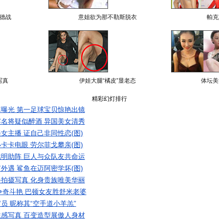
德战
意姐欲为那不勒斯脱衣
帕克
写真
伊娃大腿“橘皮”显老态
体坛美
精彩幻灯排行
曝光 第一足球宝贝惊艳出镜
名将疑似醉酒 异国美女清秀
女主播 证自己非同性恋(图)
卡卡电眼 劳尔菲戈攀亲(图)
明助阵 巨人与众队友共命运
外遇 鲨鱼在迈阿密学坏(图)
拍摄写真 化身贵族唯美华丽
争奇斗艳 巴顿女友胜舒米老婆
员 昵称其“空手道小羊羔”
感写真 百变造型展傲人身材