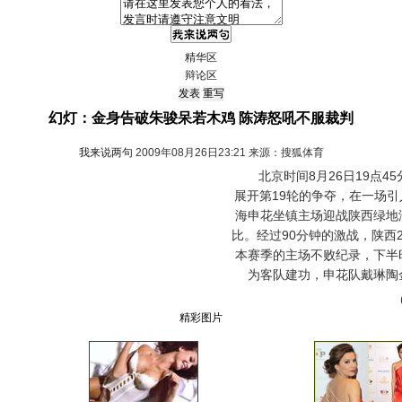
精华区
辩论区
幻灯：金身告破朱骏呆若木鸡 陈涛怒吼不服裁判
我来说两句
2009年08月26日23:21 来源：搜狐体育
北京时间8月26日19点45
展开第19轮的争夺，在一场
海申花坐镇主场迎战陕西绿地
比。经过90分钟的激战，陕西
本赛季的主场不败纪录，下半
为客队建功，申花队戴琳陶
精彩图片