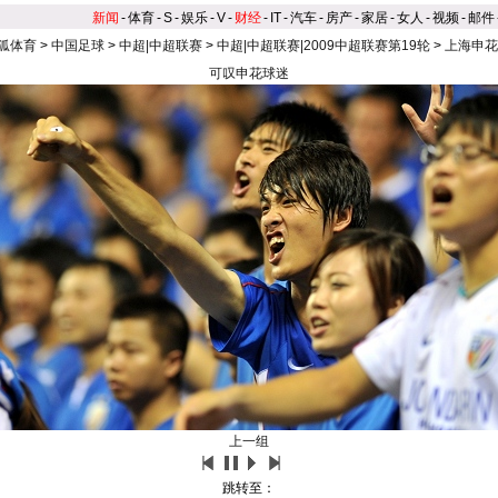
新闻
-
体育
-
S
-
娱乐
-
V
-
财经
-
IT
-
汽车
-
房产
-
家居
-
女人
-
视频
-
邮件
狐体育
>
中国足球
>
中超|中超联赛
>
中超|中超联赛|2009中超联赛第19轮
>
上海申花
可叹申花球迷
上一组
跳转至：