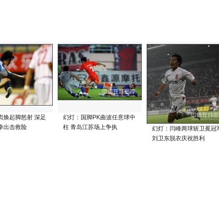
贞焕起脚怒射 深足
幻灯：国脚PK曲波任意球中
拳出击救险
柱 青岛江苏场上争执
幻灯：闫峰两球斩卫冕冠
刘卫东脱衣庆祝胜利