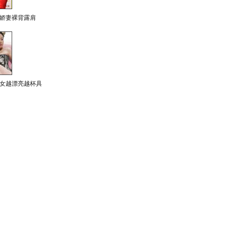
娇妻裸背露肩
女越漂亮越杯具