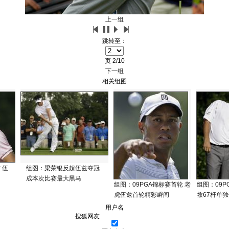
上一组
跳转至：
页
2/10
下一组
相关组图
 伍
组图：梁荣银反超伍兹夺冠
成本次比赛最大黑马
组图：09PGA锦标赛首轮 老
组图：09P
虎伍兹首轮精彩瞬间
兹67杆单
用户名