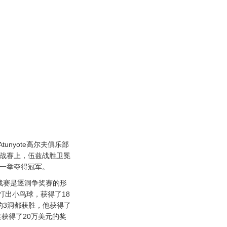
nyote高尔夫俱乐部
挑战赛上，伍兹战胜卫冕
，一举夺得冠军。
赛是逐洞争奖赛的形
打出小鸟球，获得了18
的3洞都获胜，他获得了
共获得了20万美元的奖