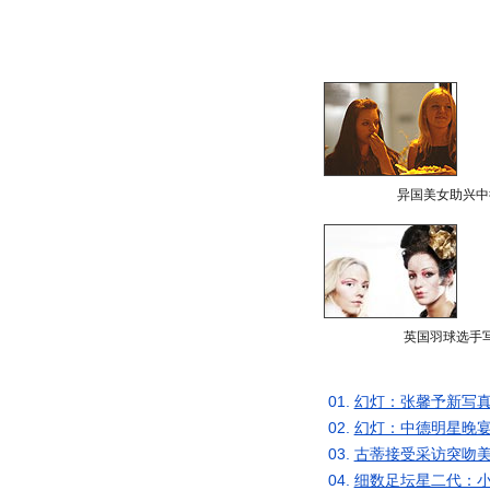
异国美女助兴中
英国羽球选手
01.
幻灯：张馨予新写真
02.
幻灯：中德明星晚宴
03.
古蒂接受采访突吻美
04.
细数足坛星二代：小