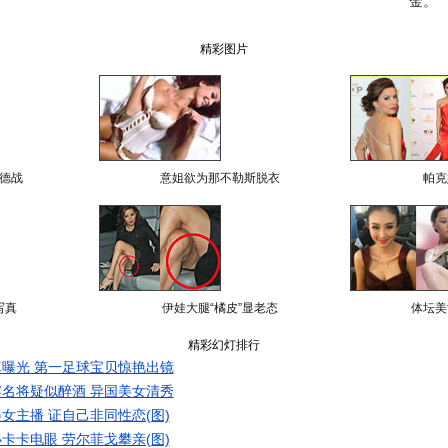
金。
精彩图片
德战
意姐欲为那不勒斯脱衣
帕克
写真
伊娃大腿“橘皮”显老态
体坛美
精彩幻灯排行
曝光 第一足球宝贝惊艳出镜
名将疑似醉酒 异国美女清秀
女主播 证自己非同性恋(图)
卡卡电眼 劳尔菲戈攀亲(图)