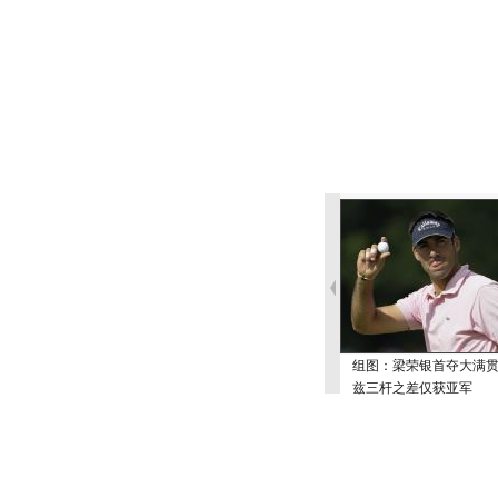
组图：梁荣银首夺大满贯
兹三杆之差仅获亚军