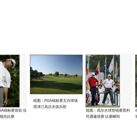
组图：PGA锦标赛主办球场
黑泽汀高尔夫俱乐部
GA锦标赛首轮 伍
组图：高尔夫球世锦赛普利
独领先比赛
司通邀请赛 比赛瞬间