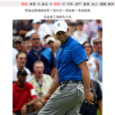
新闻
-
体育
-
S
-
娱乐
-
V
-
财经
-
IT
-
汽车
-
房产
-
家居
-
女人
-
视频
-
邮件
阿迪达斯搜狐体育
>
高尔夫
>
美巡赛
>
美巡新闻
伍兹第三洞错失小鸟