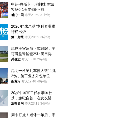
中超-奥斯卡一球制胜 蓉城
客场0-1玉昆6轮不胜
射门中国
昨天21:59
31评论
2026年“未录满”本科专业排
行榜出炉
第一财经
昨天20:59
36评论
琉球王室后裔正式摊牌，宁
可满盘皆输也不让美日得
逞，中国成关键
兵器志
昨天15:18
26评论
昆明一检测列车撞人致11死
2伤，施工业务外包单位被
罚1.5万元，国铁昆明局被
新黄河
昨天19:46
46评论
罚300万元
20岁中国富二代在泰国被
杀，嫌犯自首：在女友浴室
看到他
观察者网
昨天23:11
34评论
周末打虎！退休一年后，宋