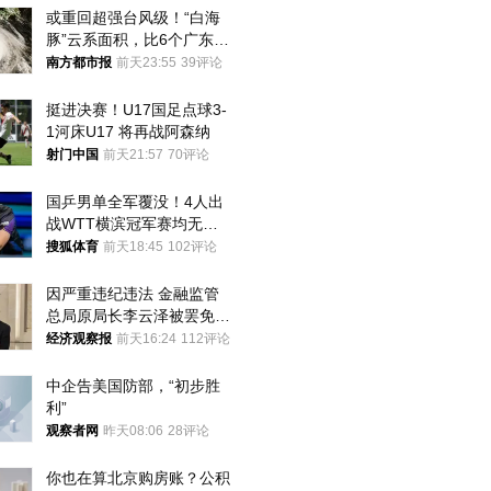
或重回超强台风级！“白海
豚”云系面积，比6个广东还
大！深圳官方：注意这件事
南方都市报
前天23:55
39评论
挺进决赛！U17国足点球3-
1河床U17 将再战阿森纳
射门中国
前天21:57
70评论
国乒男单全军覆没！4人出
战WTT横滨冠军赛均无缘
八强
搜狐体育
前天18:45
102评论
因严重违纪违法 金融监管
总局原局长李云泽被罢免全
国人大代表
经济观察报
前天16:24
112评论
中企告美国防部，“初步胜
利”
观察者网
昨天08:06
28评论
你也在算北京购房账？公积