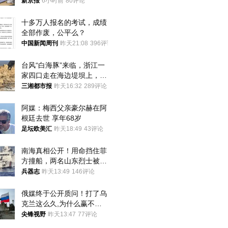
15战斗机残骸以及多架无人
新京报
6小时前
80评论
机等
十多万人报名的考试，成绩
全部作废，公平么？
中国新闻周刊
昨天21:08
396评论
台风“白海豚”来临，浙江一
家四口走在海边堤坝上，其
中9岁男孩被巨浪卷入海
三湘都市报
昨天16:32
289评论
中，搜救仍在进行
阿媒：梅西父亲豪尔赫在阿
根廷去世 享年68岁
足坛欧美汇
昨天18:49
43评论
南海真相公开！用命挡住菲
方撞船，两名山东烈士被授
武警最高荣誉
兵器志
昨天13:49
146评论
俄媒终于公开质问！打了乌
克兰这么久,为什么赢不了?
答案令人沉默
尖锋视野
昨天13:47
77评论