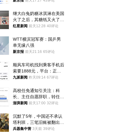
入却越来越少
新京报
前天17:27
43评论
继大白兔奶糖冰淇淋在美国
火了之后，其糖纸又火了！
海外博主盛赞：平面设计经
红星新闻
前天12:28
40评论
典之作
WTT横滨冠军赛：国乒男
单无缘八强
新京报
前天21:16
65评论
顺风车司机找到乘客手机后
索要1888元，平台：正和
司机沟通协商
九派新闻
昨天09:14
67评论
高校任免通知引关注：科
长、主任自愿辞职，转任思
政辅导员
澎湃新闻
前天17:00
32评论
沉默了5年，中国还不承认
塔利班，三笔旧账被翻出，
最大风险出现
兵器集中营
3天前
39评论