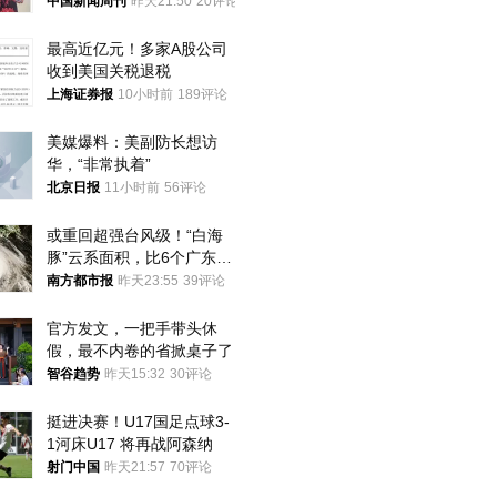
中国新闻周刊
昨天21:50
20评论
最高近亿元！多家A股公司
收到美国关税退税
上海证券报
10小时前
189评论
美媒爆料：美副防长想访
华，“非常执着”
北京日报
11小时前
56评论
或重回超强台风级！“白海
豚”云系面积，比6个广东还
大！深圳官方：注意这件事
南方都市报
昨天23:55
39评论
官方发文，一把手带头休
假，最不内卷的省掀桌子了
智谷趋势
昨天15:32
30评论
挺进决赛！U17国足点球3-
1河床U17 将再战阿森纳
射门中国
昨天21:57
70评论