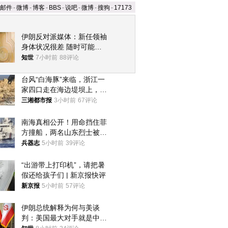
邮件
-
微博
-
博客
-
BBS
-
说吧
-
微博
-
搜狗
-
17173
伊朗反对派媒体：新任领袖
身体状况很差 随时可能离
世
知世
7小时前
88评论
台风“白海豚”来临，浙江一
家四口走在海边堤坝上，其
中9岁男孩被巨浪卷入海
三湘都市报
3小时前
67评论
中，搜救仍在进行
南海真相公开！用命挡住菲
方撞船，两名山东烈士被授
武警最高荣誉
兵器志
5小时前
39评论
“出游带上打印机”，请把暑
假还给孩子们 | 新京报快评
新京报
5小时前
57评论
伊朗总统解释为何与美谈
判：美国最大对手就是中