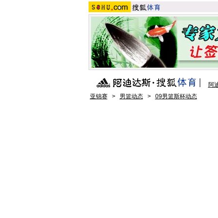
阿
亚锦赛
>
男篮动态
>
09男篮斯杯动态