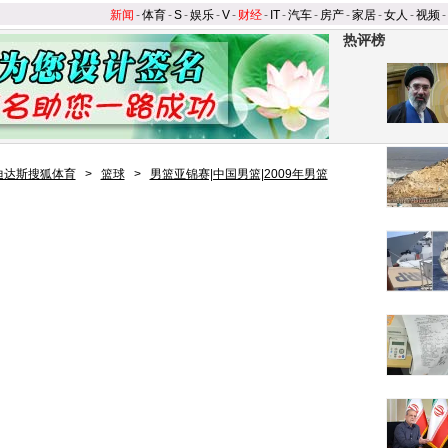
新闻
-
体育
-
S
-
娱乐
-
V
-
财经
-
IT
-
汽车
-
房产
-
家居
-
女人
-
视频
-
热评榜
迪达斯搜狐体育
>
篮球
>
男篮亚锦赛|中国男篮|2009年男篮