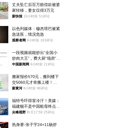
丈夫坠亡后百万赔偿款被婆
家转移，妻女仅得3万元
新快报
10小时前
51评论
以色列媒体：穆杰塔巴被紧
急送医，情况危急
观察者网
9小时前
163评论
一段视频就能炒出“全国小
炒肉大王”，费大厨“塌房”了
吗？
中国新闻网
9小时前
21评论
搬家报价570元，搬到楼下
交5060元才肯搬上楼！女
子傻眼了……
新黄河
8小时前
96评论
福特号吓得冒冷汗！美媒：
福建舰不是中国航母终点，
而是新起点！
尖锋视野
昨天17:59
25评论
热身赛-张子宇24+11杨舒