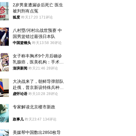
2岁男童遭漏诊后死亡 医生
被判刑有点冤
狐度
昨天17:20
171评论
八村塁/河村出战世预赛 中
国男篮错过最强日本队
中国篮镜头
昨天13:58
36评论
女子称丰胸术9个月后确诊
乳腺癌，医美机构：手术不
可能引发癌症，建议走司法
澎湃新闻
昨天21:46
28评论
途径
大决战来了，朝鲜导弹部队
赴俄，普京新设特殊兵种，
76岁老将扛旗
虚怀论语
昨天10:28
28评论
专家解读北京楼市新政
政事儿
昨天23:47
134评论
美媒帮中国数出2850枚导