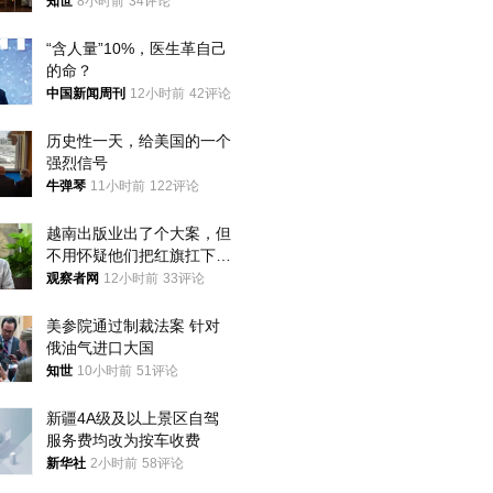
国，但他们也在对话
知世
8小时前
34评论
“含人量”10%，医生革自己
的命？
中国新闻周刊
12小时前
42评论
历史性一天，给美国的一个
强烈信号
牛弹琴
11小时前
122评论
越南出版业出了个大案，但
不用怀疑他们把红旗扛下去
的决心
观察者网
12小时前
33评论
美参院通过制裁法案 针对
俄油气进口大国
知世
10小时前
51评论
新疆4A级及以上景区自驾
服务费均改为按车收费
新华社
2小时前
58评论