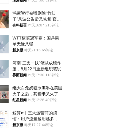
政辅导员
澎湃新闻
昨天17:00
32评论
鸿蒙智行被曝删除“竹知
了”风波公告后又恢复 官媒
曾力挺：劝华为要大度的，
有料新语
昨天16:07
215评论
你们适不适合？
WTT横滨冠军赛：国乒男
单无缘八强
新京报
昨天21:16
65评论
河南“三支一扶”笔试成绩作
废，8月22日重新组织笔试
界面新闻
昨天17:30
118评论
继大白兔奶糖冰淇淋在美国
火了之后，其糖纸又火了！
海外博主盛赞：平面设计经
红星新闻
昨天12:28
40评论
典之作
鲸算π丨三大运营商的烦
恼：用户流量越用越多，收
入却越来越少
新京报
昨天17:27
44评论