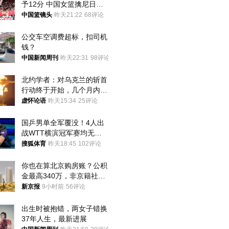
予12分 中国女篮擒尼日利
亚
中国篮镜头
昨天21:22
68评论
公交车空调费超标，扣司机
钱？
中国新闻周刊
昨天22:31
98评论
北约学者：对乌克兰的斩首
行动终于开始，几个月内乌
将投降
虚怀论语
昨天15:34
25评论
国乒男单全军覆没！4人出
战WTT横滨冠军赛均无缘
八强
搜狐体育
昨天18:45
102评论
你也在算北京购房账？公积
金最高340万，非京籍社保
1年
新京报
9小时前
56评论
出生时被抱错，两女子错换
37年人生，最新进展