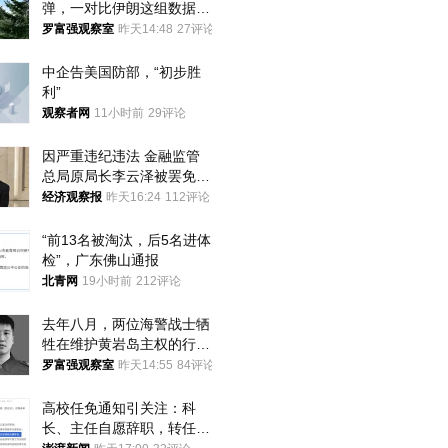
弹，一对比伊朗这组数据，
发现出大事了
罗富强观察室
昨天14:48
27评论
中企告美国防部，“初步胜
利”
观察者网
11小时前
29评论
因严重违纪违法 金融监管
总局原局长李云泽被罢免全
国人大代表
经济观察报
昨天16:24
112评论
“前13名被淘汰，后5名进体
检”，广东佛山通报
北青网
19小时前
212评论
去年八月，两位海警战士牺
牲在维护黄岩岛主权的行动
中
罗富强观察室
昨天14:55
84评论
高校任免通知引关注：科
长、主任自愿辞职，转任思