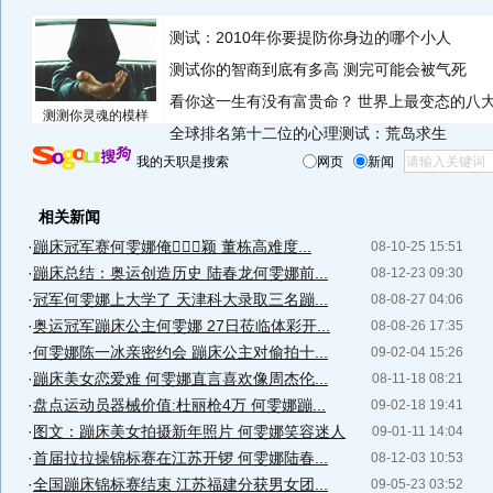
测试：2010年你要提防你身边的哪个小人
测试你的智商到底有多高 测完可能会被气死
看你这一生有没有富贵命？
世界上最变态的八
测测你灵魂的模样
全球排名第十二位的心理测试：荒岛求生
我的天职是搜索
网页
新闻
相关新闻
·
蹦床冠军赛何雯娜俺７⒒颖 董栋高难度...
08-10-25 15:51
·
蹦床总结：奥运创造历史 陆春龙何雯娜前...
08-12-23 09:30
·
冠军何雯娜上大学了 天津科大录取三名蹦...
08-08-27 04:06
·
奥运冠军蹦床公主何雯娜 27日莅临体彩开...
08-08-26 17:35
·
何雯娜陈一冰亲密约会 蹦床公主对偷拍十...
09-02-04 15:26
·
蹦床美女恋爱难 何雯娜直言喜欢像周杰伦...
08-11-18 08:21
·
盘点运动员器械价值:杜丽枪4万 何雯娜蹦...
09-02-18 19:41
·
图文：蹦床美女拍摄新年照片 何雯娜笑容迷人
09-01-11 14:04
·
首届拉拉操锦标赛在江苏开锣 何雯娜陆春...
08-12-03 10:53
·
全国蹦床锦标赛结束 江苏福建分获男女团...
09-05-23 03:52