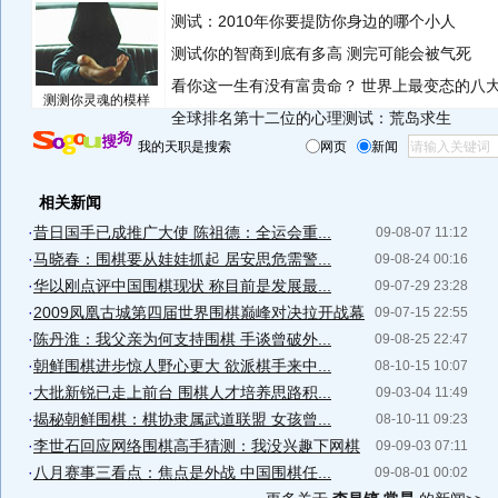
测试：2010年你要提防你身边的哪个小人
测试你的智商到底有多高 测完可能会被气死
看你这一生有没有富贵命？
世界上最变态的八
测测你灵魂的模样
全球排名第十二位的心理测试：荒岛求生
我的天职是搜索
网页
新闻
相关新闻
·
昔日国手已成推广大使 陈祖德：全运会重...
09-08-07 11:12
·
马晓春：围棋要从娃娃抓起 居安思危需警...
09-08-24 00:16
·
华以刚点评中国围棋现状 称目前是发展最...
09-07-29 23:28
·
2009凤凰古城第四届世界围棋巅峰对决拉开战幕
09-07-15 22:55
·
陈丹淮：我父亲为何支持围棋 手谈曾破外...
09-08-25 22:47
·
朝鲜围棋进步惊人野心更大 欲派棋手来中...
08-10-15 10:07
·
大批新锐已走上前台 围棋人才培养思路积...
09-03-04 11:49
·
揭秘朝鲜围棋：棋协隶属武道联盟 女孩曾...
08-10-11 09:23
·
李世石回应网络围棋高手猜测：我没兴趣下网棋
09-09-03 07:11
·
八月赛事三看点：焦点是外战 中国围棋任...
09-08-01 00:02