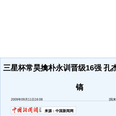
三星杯常昊擒朴永训晋级16强 孔
镐
2009年09月11日16:08
[
我来
来源：
中国新闻网