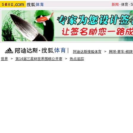
新闻
-
体育
-
S
阿迪达斯搜狐体育
>
网球-赛车-棋牌
世界
>
第14届三星杯世界围棋公开赛
>
热点追踪