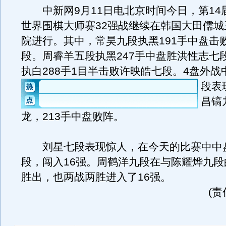
中新网9月11日电北京时间今日，第14
世界围棋大师赛32强战继续在韩国大田儒城
院进行。其中，常昊九段执黑191手中盘击
段。周睿羊五段执黑247手中盘胜洪性志七
执白288手1目半击败许映皓七段。
4盘外战
段表
昌镐
龙，213手中盘败阵。
刘星七段表现惊人，在今天的比赛中中
段，闯入16强。周鹤洋九段在与陈耀烨九段
胜出，也两战两胜进入了16强。
(