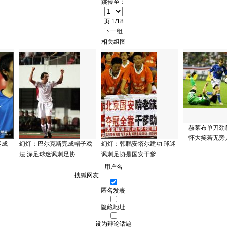
跳转至：
页
1/18
下一组
相关组图
赫莱布单刀劲
怀大笑若无旁人
迷成
幻灯：巴尔克斯完成帽子戏
幻灯：韩鹏安塔尔建功 球迷
法 深足球迷讽刺足协
讽刺足协是国安干爹
用户名
匿名发表
隐藏地址
设为辩论话题