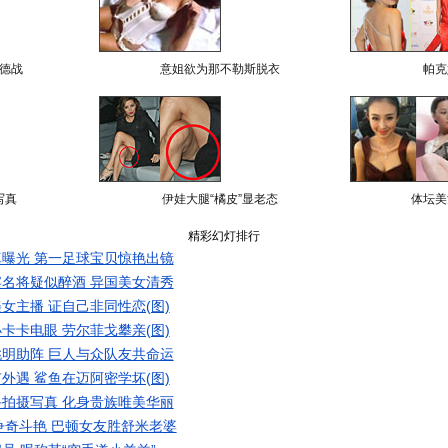
德战
意姐欲为那不勒斯脱衣
帕克
写真
伊娃大腿“橘皮”显老态
体坛美
精彩幻灯排行
曝光 第一足球宝贝惊艳出镜
名将疑似醉酒 异国美女清秀
女主播 证自己非同性恋(图)
卡卡电眼 劳尔菲戈攀亲(图)
明助阵 巨人与众队友共命运
外遇 鲨鱼在迈阿密学坏(图)
拍摄写真 化身贵族唯美华丽
争奇斗艳 巴顿女友胜舒米老婆