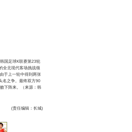
韩国足球K联赛第23轮
的全北现代客场挑战领
良由于上一轮中得到两张
头名之争。最终双方90
2败下阵来。（来源：韩
）
(责任编辑：长城)