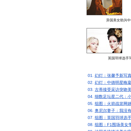
异国美女助兴中
英国羽球选手
01.
幻灯：张馨予新写真
02.
幻灯：中德明星晚宴
03.
古蒂接受采访突吻美
04.
细数足坛星二代：小
05.
组图：火箭战篮网姚
06.
奥尼尔妻子：我没有
07.
组图：英国羽球选手
08.
组图：F1围场美女