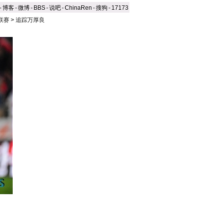
-
博客
-
微博
-
BBS
-
说吧
-
ChinaRen
-
搜狗
-
17173
联赛
>
追踪万厚良