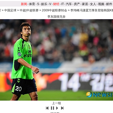
新闻
-
体育
-
S
-
娱乐
-
V
-
财经
-
IT
-
汽车
-
房产
-
家居
-
女人
-
视频
-
邮件
育
>
中国足球
>
中超|中超联赛
>
2009中超联赛转会
>
李玮峰冯潇霆万厚良登陆韩国K
李东国很无奈
上一组