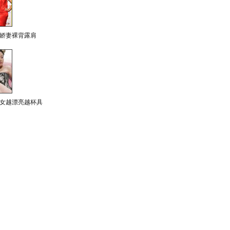
娇妻裸背露肩
女越漂亮越杯具