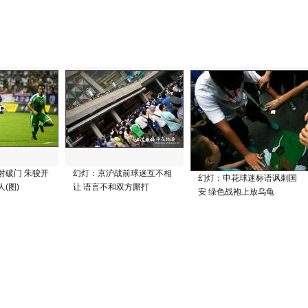
射破门 朱骏开
幻灯：京沪战前球迷互不相
幻灯：申花球迷标语讽刺国
(图)
让 语言不和双方厮打
安 绿色战袍上放乌龟