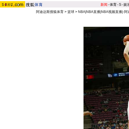
新闻
-
体育
-
S
-
娱
阿迪达斯搜狐体育
>
篮球
>
NBA|NBA直播|NBA视频直播|-