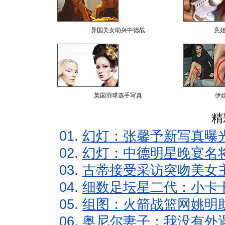
异国美女助兴中德战
意
英国羽球选手写真
伊
精
01.
幻灯：张馨予新写真曝
02.
幻灯：中德明星晚宴名
03.
古蒂接受采访突吻美女主
04.
细数足坛星二代：小卡卡
05.
组图：火箭战篮网姚明
06.
奥尼尔妻子：我没有外遇