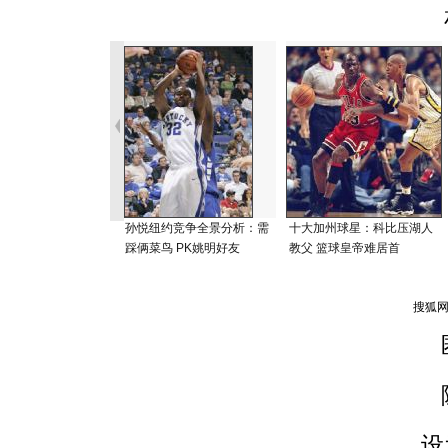
孙悦纽约竞争全景分析：需
十大加州球星：科比压湖人
踩俩菜鸟 PK姚明好友
教父 篮球皇帝难居首
设