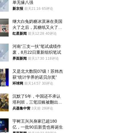
单无缘八强
新京报
前天21:16
65评论
继大白兔奶糖冰淇淋在美国
火了之后，其糖纸又火了！
海外博主盛赞：平面设计经
红星新闻
前天12:28
40评论
典之作
河南“三支一扶”笔试成绩作
废，8月22日重新组织笔试
界面新闻
前天17:30
118评论
又是北大数院07级！苏炜杰
获“统计学界的诺贝尔奖”
环球网
前天14:57
30评论
沉默了5年，中国还不承认
塔利班，三笔旧账被翻出，
最大风险出现
兵器集中营
3天前
29评论
宇树王兴兴身家已超180
亿，一批90后新贵也将诞生