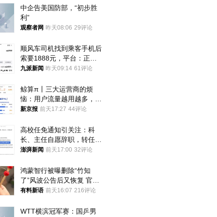
中企告美国防部，“初步胜
利”
观察者网
昨天08:06
29评论
顺风车司机找到乘客手机后
索要1888元，平台：正和
司机沟通协商
九派新闻
昨天09:14
61评论
鲸算π丨三大运营商的烦
恼：用户流量越用越多，收
入却越来越少
新京报
前天17:27
44评论
高校任免通知引关注：科
长、主任自愿辞职，转任思
政辅导员
澎湃新闻
前天17:00
32评论
鸿蒙智行被曝删除“竹知
了”风波公告后又恢复 官媒
曾力挺：劝华为要大度的，
有料新语
前天16:07
216评论
你们适不适合？
WTT横滨冠军赛：国乒男