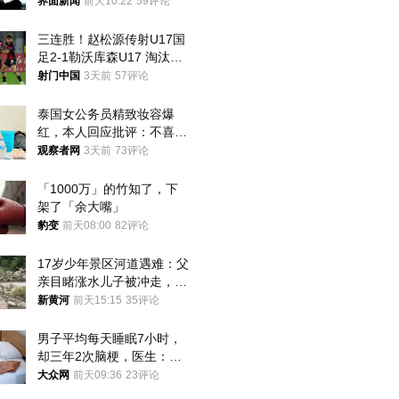
界面新闻
前天10:22
59评论
三连胜！赵松源传射U17国
足2-1勒沃库森U17 淘汰赛
将战河床
射门中国
3天前
57评论
泰国女公务员精致妆容爆
红，本人回应批评：不喜欢
就别看
观察者网
3天前
73评论
「1000万」的竹知了，下
架了「余大嘴」
豹变
前天08:00
82评论
17岁少年景区河道遇难：父
亲目睹涨水儿子被冲走，当
地排除上游泄洪，家属盼厘
新黄河
前天15:15
35评论
清责任
男子平均每天睡眠7小时，
却三年2次脑梗，医生：这
样睡觉更伤身
大众网
前天09:36
23评论