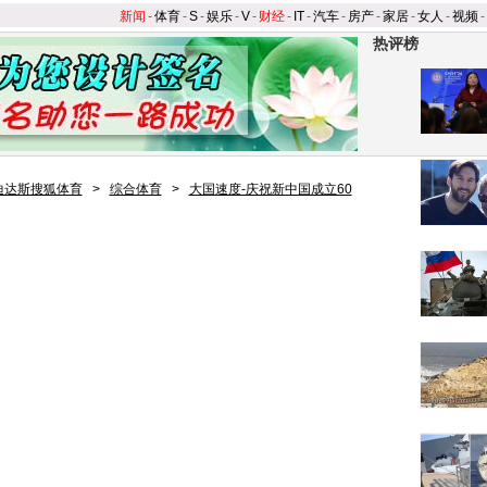
新闻
-
体育
-
S
-
娱乐
-
V
-
财经
-
IT
-
汽车
-
房产
-
家居
-
女人
-
视频
-
热评榜
迪达斯搜狐体育
>
综合体育
>
大国速度-庆祝新中国成立60