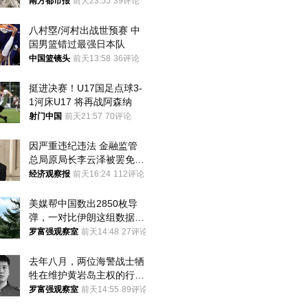
大！深圳官方：注意这件事
南方都市报
前天23:55
39评论
八村塁/河村出战世预赛 中
国男篮错过最强日本队
中国篮镜头
前天13:58
36评论
挺进决赛！U17国足点球3-
1河床U17 将再战阿森纳
射门中国
前天21:57
70评论
因严重违纪违法 金融监管
总局原局长李云泽被罢免全
国人大代表
经济观察报
前天16:24
112评论
美媒帮中国数出2850枚导
弹，一对比伊朗这组数据，
发现出大事了
罗富强观察室
前天14:48
27评论
去年八月，两位海警战士牺
牲在维护黄岩岛主权的行动
中
罗富强观察室
前天14:55
89评论