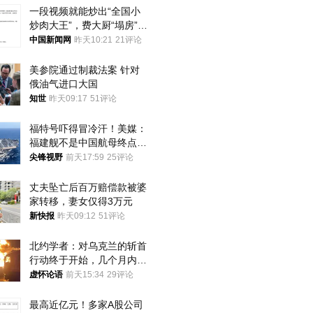
一段视频就能炒出“全国小
炒肉大王”，费大厨“塌房”了
吗？
中国新闻网
昨天10:21
21评论
美参院通过制裁法案 针对
俄油气进口大国
知世
昨天09:17
51评论
福特号吓得冒冷汗！美媒：
福建舰不是中国航母终点，
而是新起点！
尖锋视野
前天17:59
25评论
丈夫坠亡后百万赔偿款被婆
家转移，妻女仅得3万元
新快报
昨天09:12
51评论
北约学者：对乌克兰的斩首
行动终于开始，几个月内乌
将投降
虚怀论语
前天15:34
29评论
最高近亿元！多家A股公司