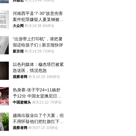
武警最高荣誉
兵器志
昨天13:49
76评论
河南西平县“7·30”故意伤害
案件犯罪嫌疑人夏某钢被抓
获
大众网
昨天18:36
84评论
“出游带上打印机”，请把暑
假还给孩子们 | 新京报快评
新京报
昨天14:29
72评论
以色列媒体：穆杰塔巴被紧
急送医，情况危急
观察者网
昨天10:19
166评论
热身赛-张子宇24+11杨舒
予12分 中国女篮擒尼日利
亚
中国篮镜头
前天21:22
70评论
越南出版业出了个大案，但
不用怀疑他们把红旗扛下去
的决心
观察者网
昨天07:15
33评论