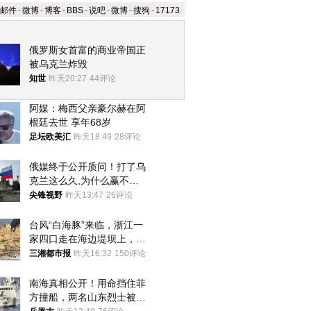
邮件
-
微博
-
博客
-
BBS
-
说吧
-
微博
-
搜狗
-
17173
俄罗斯女首富的商业帝国正
被乌克兰炸毁
知世
昨天20:27
44评论
阿媒：梅西父亲豪尔赫在阿
根廷去世 享年68岁
足坛欧美汇
昨天18:49
28评论
俄媒终于公开质问！打了乌
克兰这么久,为什么赢不了?
答案令人沉默
尖锋视野
昨天13:47
26评论
台风“白海豚”来临，浙江一
家四口走在海边堤坝上，其
中9岁男孩被巨浪卷入海
三湘都市报
昨天16:32
150评论
中，搜救仍在进行
南海真相公开！用命挡住菲
方撞船，两名山东烈士被授