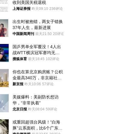
收到美国关税退税
上海证券报
昨天09:10
236评论
出生时被抱错，两女子错换
37年人生，最新进展
中国新闻周刊
前天21:50
20评论
国乒男单全军覆没！4人出
战WTT横滨冠军赛均无缘
八强
搜狐体育
前天18:45
102评论
你也在算北京购房账？公积
金最高340万，非京籍社保
1年
新京报
昨天10:06
57评论
美媒爆料：美副防长想访
华，“非常执着”
北京日报
昨天08:04
59评论
或重回超强台风级！“白海
豚”云系面积，比6个广东还