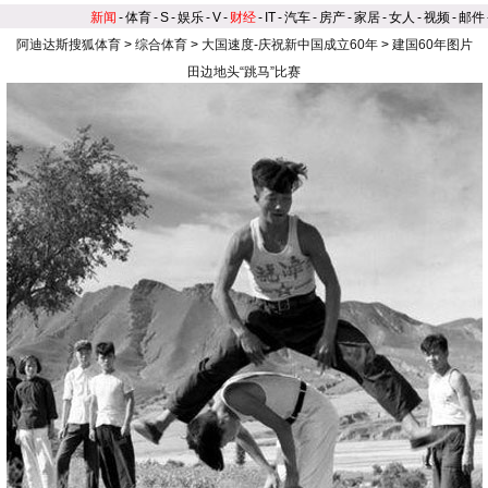
新闻
-
体育
-
S
-
娱乐
-
V
-
财经
-
IT
-
汽车
-
房产
-
家居
-
女人
-
视频
-
邮件
阿迪达斯搜狐体育
>
综合体育
>
大国速度-庆祝新中国成立60年
>
建国60年图片
田边地头“跳马”比赛