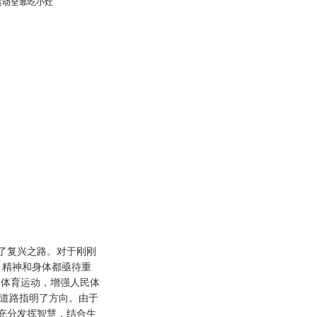
运动全靠吃小灶
复兴之路。对于刚刚
，精神和身体都亟待重
发展体育运动，增强人民体
育道路指明了方向。由于
充分发挥智慧，结合生