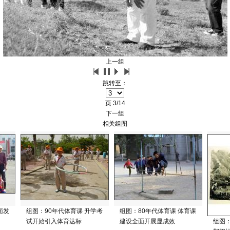
上一组
跳转至：
页
3/14
下一组
相关组图
面发
组图：90年代体育课 升学考
组图：80年代体育课 体育课
试开始引入体育达标
建设全面开展显成效
组图：