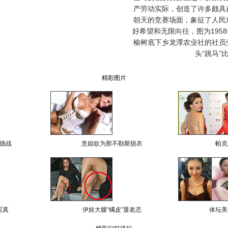
产劳动实际，创造了许多颇具
朝天的竞赛场面，象征了人民
好希望和无限向往，图为195
榆树底下乡龙潭农业社的社员
头“跳马”
精彩图片
德战
意姐欲为那不勒斯脱衣
帕克
写真
伊娃大腿“橘皮”显老态
体坛美