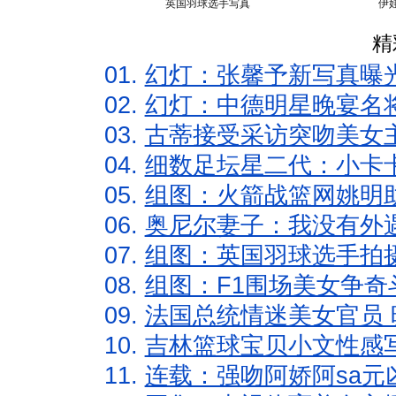
英国羽球选手写真
伊
精
01.
幻灯：张馨予新写真曝
02.
幻灯：中德明星晚宴名
03.
古蒂接受采访突吻美女主
04.
细数足坛星二代：小卡卡
05.
组图：火箭战篮网姚明
06.
奥尼尔妻子：我没有外遇
07.
组图：英国羽球选手拍
08.
组图：F1围场美女争奇
09.
法国总统情迷美女官员 
10.
吉林篮球宝贝小文性感
11.
连载：强吻阿娇阿sa元