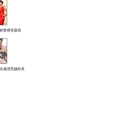
娇妻裸背露肩
女越漂亮越杯具