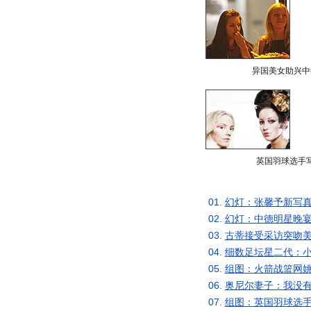
异国美女助兴中
英国羽球选手
01.
幻灯：张馨予新写真
02.
幻灯：中德明星晚宴
03.
古蒂接受采访突吻美
04.
细数足坛星二代：小
05.
组图：火箭战篮网姚
06.
奥尼尔妻子：我没有
07.
组图：英国羽球选手