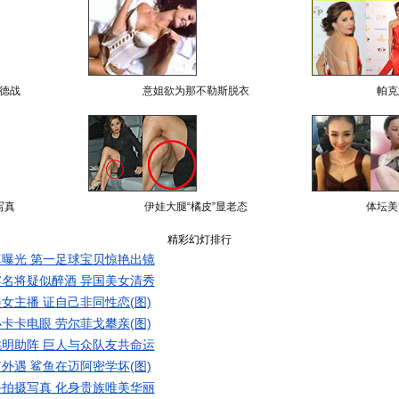
德战
意姐欲为那不勒斯脱衣
帕克
写真
伊娃大腿“橘皮”显老态
体坛美
精彩幻灯排行
曝光 第一足球宝贝惊艳出镜
名将疑似醉酒 异国美女清秀
女主播 证自己非同性恋(图)
卡卡电眼 劳尔菲戈攀亲(图)
明助阵 巨人与众队友共命运
外遇 鲨鱼在迈阿密学坏(图)
拍摄写真 化身贵族唯美华丽