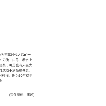
为变革时代之后的一
：刀旗、口号、看台上
明奖，可是也有人在大
对成绩不满拒绝领奖。
的碰撞。图为90年初学
会。
(责任编辑：李峰)