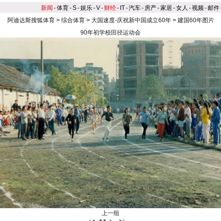
新闻
-
体育
-
S
-
娱乐
-
V
-
财经
-
IT
-
汽车
-
房产
-
家居
-
女人
-
视频
-
邮件
阿迪达斯搜狐体育
>
综合体育
>
大国速度-庆祝新中国成立60年
>
建国60年图片
90年初学校田径运动会
上一组