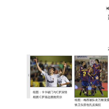
组图：卡卡破门与C罗深情
相拥 C罗场边拥抱劳尔
组图：梅西被队友万般宠
铁卫头部包扎反疯狂