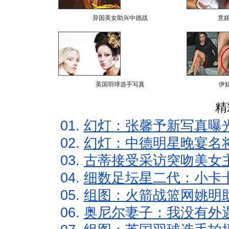
异国美女助兴中德战
意
英国羽球选手写真
伊
精
01.
幻灯：张馨予新写真曝
02.
幻灯：中德明星晚宴名
03.
古蒂接受采访突吻美女主
04.
细数足坛星二代：小卡卡
05.
组图：火箭战篮网姚明
06.
奥尼尔妻子：我没有外遇