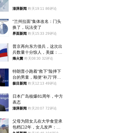
澎湃新闻
昨天19:11
86评论
“兰州拉面”集体改名：门头
换了，玩法变了
界面新闻
昨天15:33
29评论
普京再向东方借兵，这次出
兵数量十分惊人，美媒：俄
朝要动真格？
烽火菌
昨天08:30
32评论
特朗普小跑着“救下”险摔下
台的男童，顺便“补刀”拜
登：“我可不想他像拜登一
极目新闻
昨天12:13
49评论
样摔下来”
日本广岛核爆81周年，中方
表态
澎湃新闻
昨天20:07
72评论
父母为陪女儿在大学食堂承
包档口2年，女儿发声：初