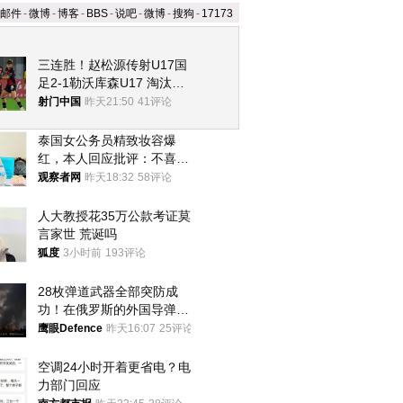
邮件
-
微博
-
博客
-
BBS
-
说吧
-
微博
-
搜狗
-
17173
三连胜！赵松源传射U17国
足2-1勒沃库森U17 淘汰赛
将战河床
射门中国
昨天21:50
41评论
泰国女公务员精致妆容爆
红，本人回应批评：不喜欢
就别看
观察者网
昨天18:32
58评论
人大教授花35万公款考证莫
言家世 荒诞吗
狐度
3小时前
193评论
28枚弹道武器全部突防成
功！在俄罗斯的外国导弹发
射车都是合法打击目标
鹰眼Defence
昨天16:07
25评论
空调24小时开着更省电？电
力部门回应