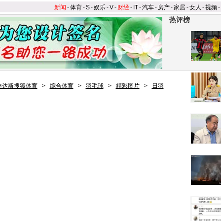
新闻
-
体育
-
S
-
娱乐
-
V
-
财经
-
IT
-
汽车
-
房产
-
家居
-
女人
-
视频
-
热评榜
迪达斯搜狐体育
>
综合体育
>
羽毛球
>
精彩图片
>
日羽