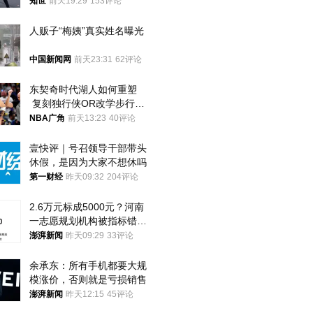
知世
前天19:29
153评论
人贩子“梅姨”真实姓名曝光
中国新闻网
前天23:31
62评论
东契奇时代湖人如何重塑
 复刻独行侠OR改学步行
者？
NBA广角
前天13:23
40评论
壹快评｜号召领导干部带头
休假，是因为大家不想休吗
第一财经
昨天09:32
204评论
2.6万元标成5000元？河南
一志愿规划机构被指标错学
费致考生复读
澎湃新闻
昨天09:29
33评论
余承东：所有手机都要大规
模涨价，否则就是亏损销售
澎湃新闻
昨天12:15
45评论