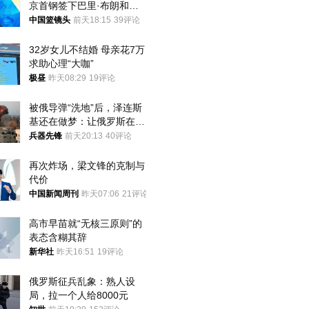
京首钢签下巴里·布朗和桑
普森
中国篮镜头
前天18:15
39评论
32岁女儿不结婚 母亲花7万
求助心理“大咖”
极昼
昨天08:29
19评论
被俄导弹“洗地”后，泽连斯
基还在做梦：让俄罗斯在冬
季前求和？
兵器先锋
前天20:13
40评论
再次炸场，梁文锋的克制与
代价
中国新闻周刊
昨天07:06
21评论
高市早苗就“无核三原则”的
表态含糊其辞
新华社
昨天16:51
19评论
俄罗斯征兵乱象：熟人设
局，拉一个人给8000元