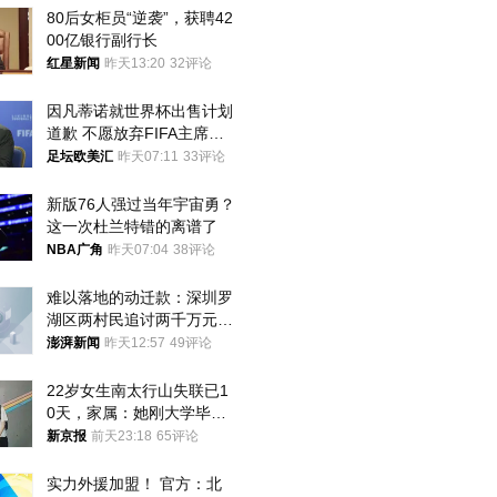
80后女柜员“逆袭”，获聘42
00亿银行副行长
红星新闻
昨天13:20
32评论
因凡蒂诺就世界杯出售计划
道歉 不愿放弃FIFA主席职
位
足坛欧美汇
昨天07:11
33评论
新版76人强过当年宇宙勇？
这一次杜兰特错的离谱了
NBA广角
昨天07:04
38评论
难以落地的动迁款：深圳罗
湖区两村民追讨两千万元动
迁款八年未果
澎湃新闻
昨天12:57
49评论
22岁女生南太行山失联已1
0天，家属：她刚大学毕业
想到山里旅行
新京报
前天23:18
65评论
实力外援加盟！ 官方：北