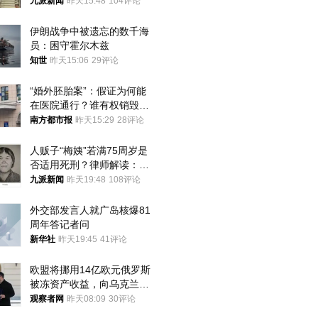
衷是为了陪伴，毕业后将不
九派新闻
昨天15:48
104评论
再营业
伊朗战争中被遗忘的数千海
员：困守霍尔木兹
知世
昨天15:06
29评论
“婚外胚胎案”：假证为何能
在医院通行？谁有权销毁胚
胎？
南方都市报
昨天15:29
28评论
人贩子“梅姨”若满75周岁是
否适用死刑？律师解读：很
大概率不会被判处死刑
九派新闻
昨天19:48
108评论
外交部发言人就广岛核爆81
周年答记者问
新华社
昨天19:45
41评论
欧盟将挪用14亿欧元俄罗斯
被冻资产收益，向乌克兰提
供援助
观察者网
昨天08:09
30评论