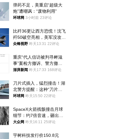
弹药不足，美重启“超级大
炮”遭嘲讽：“废物利用”
环球网
3小时前
23评论
比歼36更让西方恐慌！沈飞
歼50破空亮相，美军没攻克
的技术被拿下
尖锋视野
昨天13:31
22评论
重庆“代人信访被判寻衅滋
事”案检方撤诉、警方撤
案，两被告人获国赔
澎湃新闻
昨天17:33
168评论
刀片式插入，猛烈撞击！湖
北警方提醒：这种“刀片超
车”，太危险了
环球网
昨天15:50
22评论
SpaceX火箭残骸撞击月球
细节：约7倍音速，砸出直
径约30米撞击坑
大众网
昨天16:11
25评论
宇树科技发行价150.8元