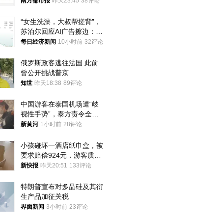
南方都市报
昨天23:45
38评论
“女生洗澡，大叔帮搓背”，
苏泊尔回应AI广告擦边：视
频全下架，已强化内容管理
每日经济新闻
10小时前
32评论
与审核
俄罗斯政客逃往法国 此前
曾公开挑战普京
知世
昨天18:38
89评论
中国游客在泰国机场遭“歧
视性手势”，泰方责令全面
调查，对责任人采取最严厉
新黄河
1小时前
28评论
处分
小孩碰坏一酒店纸巾盒，被
要求赔偿924元，游客质疑
酒店房客物品超高标价，市
新快报
昨天20:51
133评论
监部门：不违规
特朗普宣布对多晶硅及其衍
生产品加征关税
界面新闻
3小时前
23评论