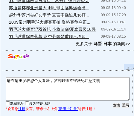
·
羽毛球世锦赛首日看点：林丹11连胜希望大
09-08-10 04:23
·
苏迪曼杯赛亚洲坐大 羽毛球面临奥运会出...
09-05-18 09:40
·
赵剑华苏州会好友李矛 直言不强迫儿女打...
09-09-15 17:29
·
2009常州羽毛球大师赛开拍 资格赛争夺正...
09-09-15 10:41
·
羽毛球大师赛混双首轮 小将柴彪/夏欢晋级16强
09-09-16 11:14
·
羽毛球世锦赛落幕 谢杏芳噩梦重现不敌师...
09-08-17 08:15
更多关于
马晋 日本
的新闻>>
以上
隐藏地址
设为辩论话题
*欢迎您
注册
发言。请点击右上角
“新用户注册”
进行注册！