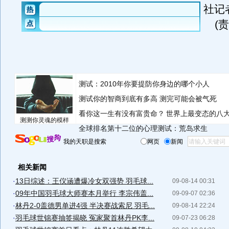
社记
(
测试：2010年你要提防你身边的哪个小人
测试你的智商到底有多高 测完可能会被气死
看你这一生有没有富贵命？
世界上最变态的八
测测你灵魂的模样
全球排名第十二位的心理测试：荒岛求生
我的天职是搜索
网页
新闻
相关新闻
·
13日综述：王仪涵遭爆冷女双强势 羽毛球...
09-08-14 00:31
·
09年中国羽毛球大师赛本月举行 李宗伟盖...
09-09-07 02:36
·
林丹2-0盖德男单进4强 半决赛战索尼 羽毛...
09-08-14 22:24
·
羽毛球世锦赛抽签揭晓 冤家聚首林丹PK李...
09-07-23 06:28