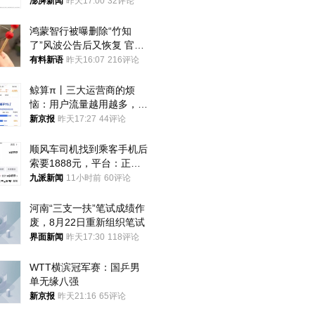
政辅导员
澎湃新闻
昨天17:00
32评论
鸿蒙智行被曝删除“竹知
了”风波公告后又恢复 官媒
曾力挺：劝华为要大度的，
有料新语
昨天16:07
216评论
你们适不适合？
鲸算π丨三大运营商的烦
恼：用户流量越用越多，收
入却越来越少
新京报
昨天17:27
44评论
顺风车司机找到乘客手机后
索要1888元，平台：正和
司机沟通协商
九派新闻
11小时前
60评论
河南“三支一扶”笔试成绩作
废，8月22日重新组织笔试
界面新闻
昨天17:30
118评论
WTT横滨冠军赛：国乒男
单无缘八强
新京报
昨天21:16
65评论