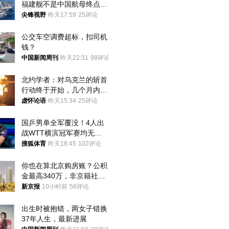
福建舰不是中国航母终点，
而是新起点！
尖锋视野
昨天17:59
25评论
公交车空调费超标，扣司机
钱？
中国新闻周刊
昨天22:31
98评论
北约学者：对乌克兰的斩首
行动终于开始，几个月内乌
将投降
虚怀论语
昨天15:34
25评论
国乒男单全军覆没！4人出
战WTT横滨冠军赛均无缘
八强
搜狐体育
昨天18:45
102评论
你也在算北京购房账？公积
金最高340万，非京籍社保
1年
新京报
10小时前
56评论
出生时被抱错，两女子错换
37年人生，最新进展