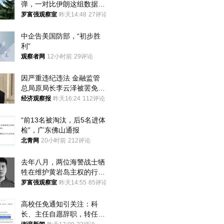
弹，一对比伊朗这组数据，
发现出大事了
罗富强观察室
昨天14:48
27评论
中企告美国防部，“初步胜
利”
观察者网
12小时前
29评论
因严重违纪违法 金融监管
总局原局长李云泽被罢免全
国人大代表
经济观察报
昨天16:24
112评论
“前13名被淘汰，后5名进体
检”，广东佛山通报
北青网
20小时前
212评论
去年八月，两位海警战士牺
牲在维护黄岩岛主权的行动
中
罗富强观察室
昨天14:55
85评论
高校任免通知引关注：科
长、主任自愿辞职，转任思