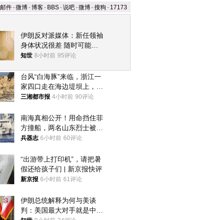
邮件
-
微博
-
博客
-
BBS
-
说吧
-
微博
-
搜狗
-
17173
伊朗反对派媒体：新任领袖
身体状况很差 随时可能离
世
知世
8小时前
95评论
台风“白海豚”来临，浙江一
家四口走在海边堤坝上，其
中9岁男孩被巨浪卷入海
三湘都市报
4小时前
90评论
中，搜救仍在进行
南海真相公开！用命挡住菲
方撞船，两名山东烈士被授
武警最高荣誉
兵器志
6小时前
60评论
“出游带上打印机”，请把暑
假还给孩子们 | 新京报快评
新京报
6小时前
61评论
伊朗总统解释为何与美谈
判：美国最大对手就是中