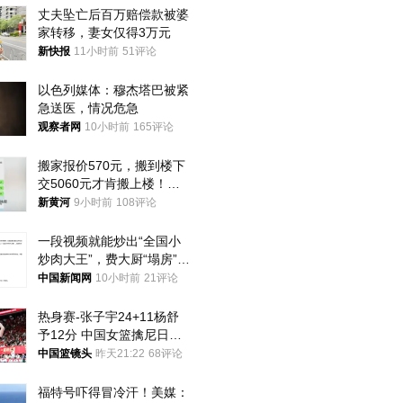
丈夫坠亡后百万赔偿款被婆
家转移，妻女仅得3万元
新快报
11小时前
51评论
以色列媒体：穆杰塔巴被紧
急送医，情况危急
观察者网
10小时前
165评论
搬家报价570元，搬到楼下
交5060元才肯搬上楼！女
子傻眼了……
新黄河
9小时前
108评论
一段视频就能炒出“全国小
炒肉大王”，费大厨“塌房”了
吗？
中国新闻网
10小时前
21评论
热身赛-张子宇24+11杨舒
予12分 中国女篮擒尼日利
亚
中国篮镜头
昨天21:22
68评论
福特号吓得冒冷汗！美媒：