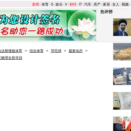
新闻
-
体育
-
S
-
娱乐
-
V
-
财经
-
IT
-
汽车
-
房产
-
家居
-
女人
-
视频
-
热评榜
迪达斯搜狐体育
>
综合体育
>
羽毛球
>
最新动态
>
王晓理女双夺冠