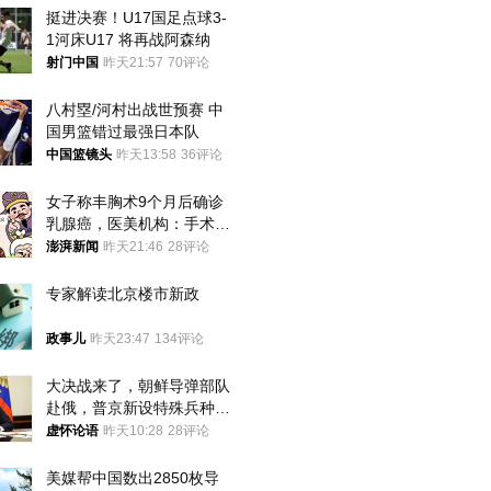
挺进决赛！U17国足点球3-
1河床U17 将再战阿森纳
射门中国
昨天21:57
70评论
八村塁/河村出战世预赛 中
国男篮错过最强日本队
中国篮镜头
昨天13:58
36评论
女子称丰胸术9个月后确诊
乳腺癌，医美机构：手术不
可能引发癌症，建议走司法
澎湃新闻
昨天21:46
28评论
途径
专家解读北京楼市新政
政事儿
昨天23:47
134评论
大决战来了，朝鲜导弹部队
赴俄，普京新设特殊兵种，
76岁老将扛旗
虚怀论语
昨天10:28
28评论
美媒帮中国数出2850枚导