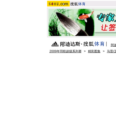
阿
2009年羽联超级系列赛
>
精彩图集
>
马晋/