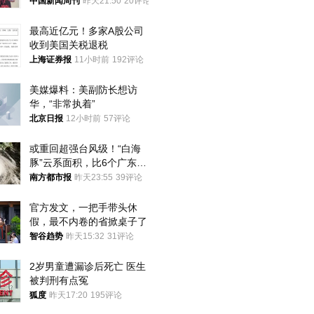
中国新闻周刊
昨天21:50
20评论
最高近亿元！多家A股公司
收到美国关税退税
上海证券报
11小时前
192评论
美媒爆料：美副防长想访
华，“非常执着”
北京日报
12小时前
57评论
或重回超强台风级！“白海
豚”云系面积，比6个广东还
大！深圳官方：注意这件事
南方都市报
昨天23:55
39评论
官方发文，一把手带头休
假，最不内卷的省掀桌子了
智谷趋势
昨天15:32
31评论
2岁男童遭漏诊后死亡 医生
被判刑有点冤
狐度
昨天17:20
195评论