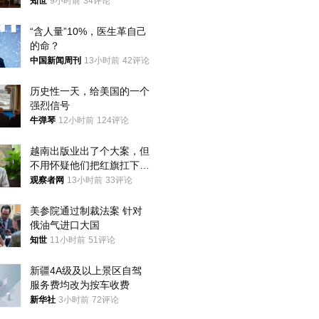
国，但他们也在对话
知世
9小时前
34评论
“含人量”10%，医生革自己
的命？
中国新闻周刊
13小时前
42评论
历史性一天，给美国的一个
强烈信号
牛弹琴
12小时前
124评论
越南出版业出了个大案，但
不用怀疑他们把红旗扛下去
的决心
观察者网
13小时前
33评论
美参院通过制裁法案 针对
俄油气进口大国
知世
11小时前
51评论
新疆4A级及以上景区自驾
服务费均改为按车收费
新华社
3小时前
72评论