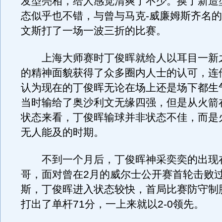
发型亮相，给人感觉清爽了不少。换了新造
态似乎也不错，与曾与马克-威廉姆斯齐名
文斯打了一场一波三折的比赛。
上海大师赛时丁俊晖就给人以耳目一新
的精神面貌获得了众多圈内人士的认可，连
认为现在的丁俊晖无论在场上还是场下都生
当时输给了奥沙利文无缘四强，但是从火箭
状态来看，丁俊晖输球并非状态不佳，而是
无人能及的时期。
不到一个月后，丁俊晖神采奕奕的出现
哥，面对曾在2月的威尔士公开赛首轮击败
斯，丁俊晖进入状态较快，首局比赛防守制
打出了单杆71分，一上来就以2-0领先。