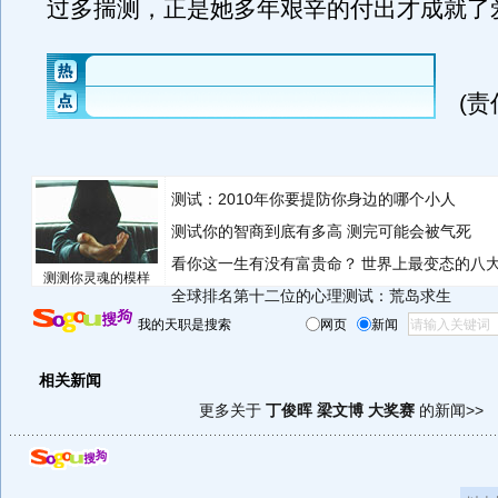
过多揣测，正是她多年艰辛的付出才成就了
(
测试：2010年你要提防你身边的哪个小人
测试你的智商到底有多高 测完可能会被气死
看你这一生有没有富贵命？
世界上最变态的八
测测你灵魂的模样
全球排名第十二位的心理测试：荒岛求生
我的天职是搜索
网页
新闻
相关新闻
更多关于
丁俊晖 梁文博 大奖赛
的新闻>>