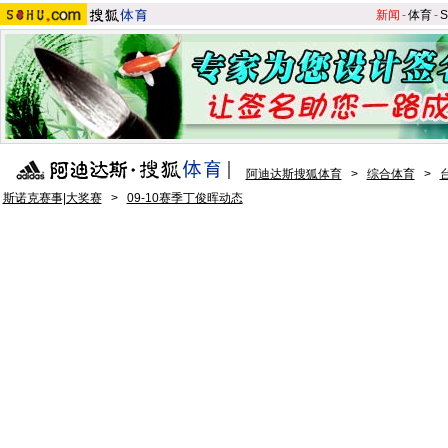
新闻
-
体育
-
S
阿迪达斯搜狐体育
>
综合体育
>
斯诺克赛事|大奖赛
>
09-10赛季丁俊晖动态