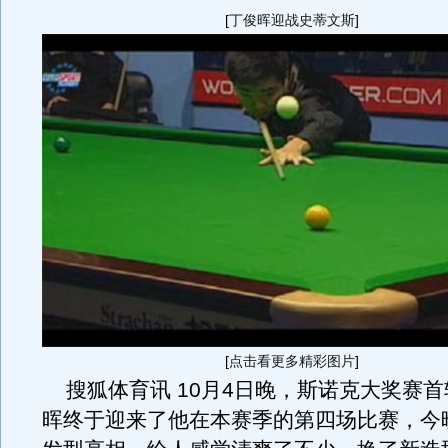
[
丁俊晖迎战史蒂文斯
]
[
点击看更多精彩图片
]
搜狐体育讯 10月4日晚，斯诺克大奖赛首
晖终于迎来了他在本赛季的第四场比赛，今