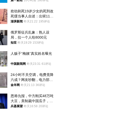
第一财经
10小时前
180评论
抢劫刺死19岁少女的死刑改
死缓当事人自述：出狱11年
间始终刻意躲避被害人家属
澎湃新闻
昨天21:22
195评论
俄罗斯征兵乱象：熟人设
局，拉一个人给8000元
知世
昨天19:29
153评论
人贩子“梅姨”真实姓名曝光
中国新闻网
昨天23:31
61评论
24小时不关空调，电费竟降
六成？网友吵翻，电力部门
回应→
金羊网
昨天21:13
36评论
恩将仇报，中方刚买48万吨
大豆，美制裁中国瓜子，布
林肯措辞变了
兵器展望
昨天16:58
20评论