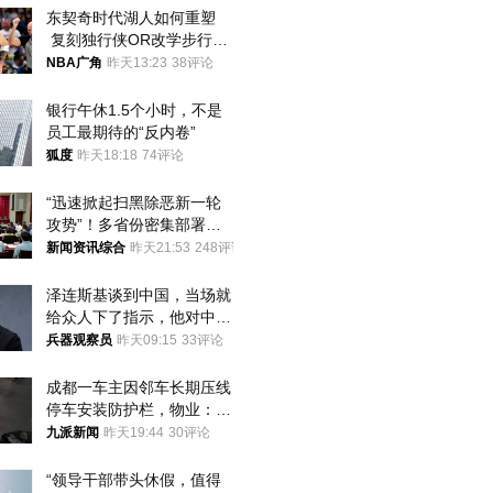
东契奇时代湖人如何重塑
 复刻独行侠OR改学步行
者？
NBA广角
昨天13:23
38评论
银行午休1.5个小时，不是
员工最期待的“反内卷”
狐度
昨天18:18
74评论
“迅速掀起扫黑除恶新一轮
攻势”！多省份密集部署，
公布举报方式
新闻资讯综合
昨天21:53
248评论
泽连斯基谈到中国，当场就
给众人下了指示，他对中国
和中乌关系，显然又有了新
兵器观察员
昨天09:15
33评论
的想法
成都一车主因邻车长期压线
停车安装防护栏，物业：不
建议装护栏，也会影响自身
九派新闻
昨天19:44
30评论
停车
“领导干部带头休假，值得