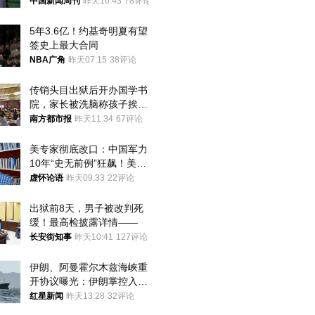
中国新闻周刊
昨天16:43
78评论
5年3.6亿！约基奇明夏有望
签史上最大合同
NBA广角
昨天07:15
38评论
传销头目出狱后开办国学书
院，家长被洗脑称孩子挨打
才有效果
南方都市报
昨天11:34
67评论
美专家彻底改口：中国军力
10年“史无前例”狂飙！美军
真慌了
虚怀论语
昨天09:33
22评论
出狱前8天，男子被改判死
缓！最高检披露详情——
长安街知事
昨天10:41
127评论
伊朗、阿曼霍尔木兹海峡重
开协议曝光：伊朗掌控入湾
航道，与阿曼平分“服务费”
红星新闻
昨天13:28
32评论