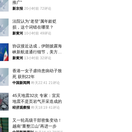
推广”
新京报
20小时前
72评论
法院认为“老登”属年龄贬
损，这个词错在哪里？
新黄河
10小时前
49评论
协议接近达成，伊朗披露海
峡新航道通行细节，美方再
提“倒计时”
新黄河
13小时前
32评论
香港一女子虐待患病幼子致
死 获刑22年
中国新闻网
昨天22:41
21评论
45天地震32次 专家：宜宾
地震不是页岩气开采造成的
经济观察报
昨天18:19
41评论
又一轮高级干部密集变动！
越南“重整江山”再进一步