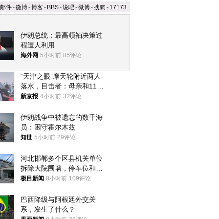
邮件
-
微博
-
博客
-
BBS
-
说吧
-
微博
-
搜狗
-
17173
伊朗总统：最高领袖决策过
程遭人利用
海外网
5小时前
85评论
“天津之眼”摩天轮附近两人
落水，目击者：母亲和11岁
儿子先后被打捞上岸
新京报
4小时前
32评论
伊朗战争中被遗忘的数千海
员：困守霍尔木兹
知世
5小时前
29评论
河北邯郸多个区县机关单位
拆除大院围墙，停车位和厕
所免费开放，当地多部门回
极目新闻
8小时前
109评论
应
巴西降级与阿根廷外交关
系，发生了什么？