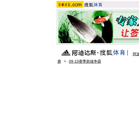
阿
赛
>
09-10赛季群雄争霸