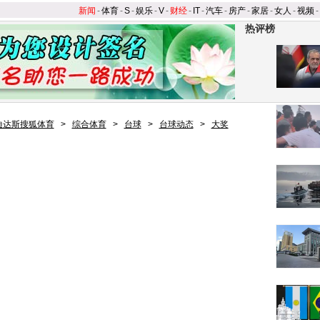
新闻
-
体育
-
S
-
娱乐
-
V
-
财经
-
IT
-
汽车
-
房产
-
家居
-
女人
-
视频
-
热评榜
迪达斯搜狐体育
>
综合体育
>
台球
>
台球动态
>
大奖