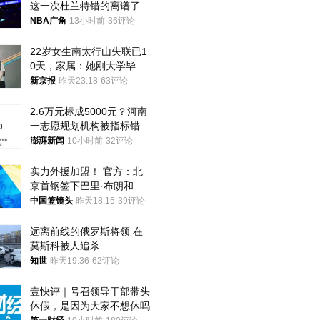
这一次杜兰特错的离谱了
NBA广角
13小时前
36评论
22岁女生南太行山失联已1
0天，家属：她刚大学毕业
想到山里旅行
新京报
昨天23:18
63评论
2.6万元标成5000元？河南
一志愿规划机构被指标错学
费致考生复读
澎湃新闻
10小时前
32评论
实力外援加盟！ 官方：北
京首钢签下巴里·布朗和桑
普森
中国篮镜头
昨天18:15
39评论
远离前线的俄罗斯将领 在
莫斯科被人追杀
知世
昨天19:36
62评论
壹快评｜号召领导干部带头
休假，是因为大家不想休吗