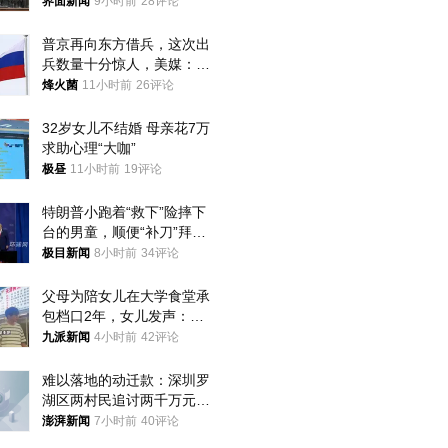
界面新闻
9小时前
28评论
普京再向东方借兵，这次出
兵数量十分惊人，美媒：俄
朝要动真格？
烽火菌
11小时前
26评论
32岁女儿不结婚 母亲花7万
求助心理“大咖”
极昼
11小时前
19评论
特朗普小跑着“救下”险摔下
台的男童，顺便“补刀”拜
登：“我可不想他像拜登一
极目新闻
8小时前
34评论
样摔下来”
父母为陪女儿在大学食堂承
包档口2年，女儿发声：初
衷是为了陪伴，毕业后将不
九派新闻
4小时前
42评论
再营业
难以落地的动迁款：深圳罗
湖区两村民追讨两千万元动
迁款八年未果
澎湃新闻
7小时前
40评论