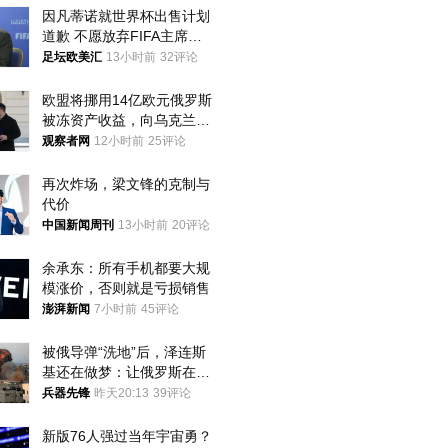
因凡蒂诺就世界杯出售计划
道歉 不愿放弃FIFA主席职
位
足坛欧美汇
13小时前
32评论
欧盟将挪用14亿欧元俄罗斯
被冻资产收益，向乌克兰提
供援助
观察者网
12小时前
25评论
再次炸场，梁文锋的克制与
代价
中国新闻周刊
13小时前
20评论
余承东：所有手机都要大规
模涨价，否则就是亏损销售
澎湃新闻
7小时前
45评论
被俄导弹“洗地”后，泽连斯
基还在做梦：让俄罗斯在冬
季前求和？
兵器先锋
昨天20:13
39评论
新版76人强过当年宇宙勇？