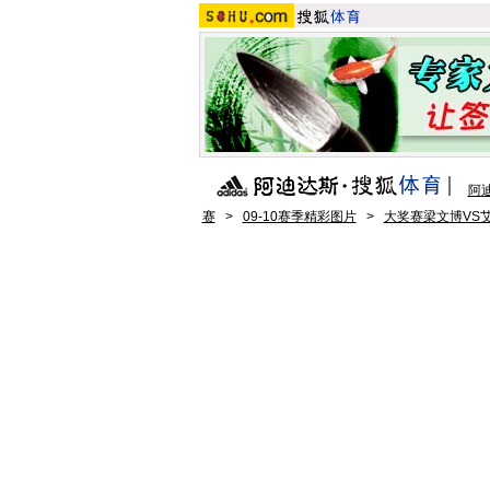
阿
赛
>
09-10赛季精彩图片
>
大奖赛梁文博VS