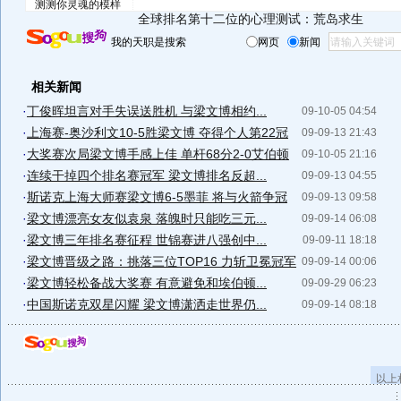
测测你灵魂的模样
全球排名第十二位的心理测试：荒岛求生
我的天职是搜索
网页
新闻
相关新闻
·
丁俊晖坦言对手失误送胜机 与梁文博相约...
09-10-05 04:54
·
上海赛-奥沙利文10-5胜梁文博 夺得个人第22冠
09-09-13 21:43
·
大奖赛次局梁文博手感上佳 单杆68分2-0艾伯顿
09-10-05 21:16
·
连续干掉四个排名赛冠军 梁文博排名反超...
09-09-13 04:55
·
斯诺克上海大师赛梁文博6-5墨菲 将与火箭争冠
09-09-13 09:58
·
梁文博漂亮女友似袁泉 落魄时只能吃三元...
09-09-14 06:08
·
梁文博三年排名赛征程 世锦赛进八强创中...
09-09-11 18:18
·
梁文博晋级之路：挑落三位TOP16 力斩卫冕冠军
09-09-14 00:06
·
梁文博轻松备战大奖赛 有意避免和埃伯顿...
09-09-29 06:23
·
中国斯诺克双星闪耀 梁文博潇洒走世界仍...
09-09-14 08:18
以上