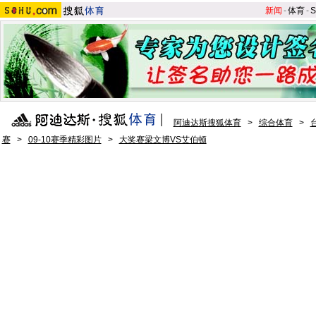
新闻
-
体育
-
S
阿迪达斯搜狐体育
>
综合体育
>
赛
>
09-10赛季精彩图片
>
大奖赛梁文博VS艾伯顿