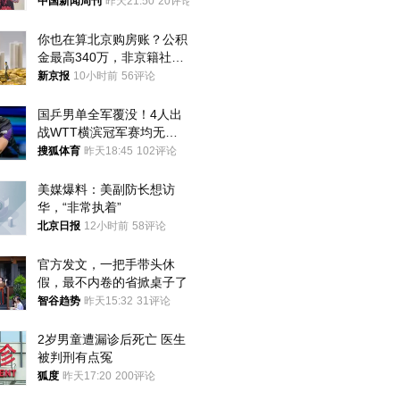
中国新闻周刊
昨天21:50
20评论
你也在算北京购房账？公积
金最高340万，非京籍社保
1年
新京报
10小时前
56评论
国乒男单全军覆没！4人出
战WTT横滨冠军赛均无缘
八强
搜狐体育
昨天18:45
102评论
美媒爆料：美副防长想访
华，“非常执着”
北京日报
12小时前
58评论
官方发文，一把手带头休
假，最不内卷的省掀桌子了
智谷趋势
昨天15:32
31评论
2岁男童遭漏诊后死亡 医生
被判刑有点冤
狐度
昨天17:20
200评论