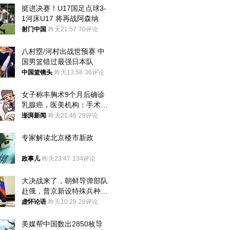
挺进决赛！U17国足点球3-
1河床U17 将再战阿森纳
射门中国
昨天21:57
70评论
八村塁/河村出战世预赛 中
国男篮错过最强日本队
中国篮镜头
昨天13:58
36评论
女子称丰胸术9个月后确诊
乳腺癌，医美机构：手术不
可能引发癌症，建议走司法
澎湃新闻
昨天21:46
28评论
途径
专家解读北京楼市新政
政事儿
昨天23:47
134评论
大决战来了，朝鲜导弹部队
赴俄，普京新设特殊兵种，
76岁老将扛旗
虚怀论语
昨天10:28
28评论
美媒帮中国数出2850枚导