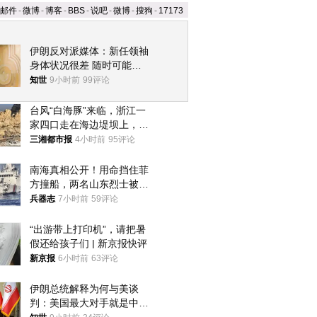
邮件
-
微博
-
博客
-
BBS
-
说吧
-
微博
-
搜狗
-
17173
伊朗反对派媒体：新任领袖
身体状况很差 随时可能离
世
知世
9小时前
99评论
台风“白海豚”来临，浙江一
家四口走在海边堤坝上，其
中9岁男孩被巨浪卷入海
三湘都市报
4小时前
95评论
中，搜救仍在进行
南海真相公开！用命挡住菲
方撞船，两名山东烈士被授
武警最高荣誉
兵器志
7小时前
59评论
“出游带上打印机”，请把暑
假还给孩子们 | 新京报快评
新京报
6小时前
63评论
伊朗总统解释为何与美谈
判：美国最大对手就是中