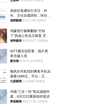
北青网
20小时前
212评论
高校任免通知引关注：科
长、主任自愿辞职，转任思
政辅导员
澎湃新闻
昨天17:00
32评论
鸿蒙智行被曝删除“竹知
了”风波公告后又恢复 官媒
曾力挺：劝华为要大度的，
有料新语
昨天16:07
216评论
你们适不适合？
WTT横滨冠军赛：国乒男
单无缘八强
新京报
昨天21:16
65评论
顺风车司机找到乘客手机后
索要1888元，平台：正和
司机沟通协商
九派新闻
11小时前
60评论
河南“三支一扶”笔试成绩作
废，8月22日重新组织笔试
界面新闻
昨天17:30
118评论