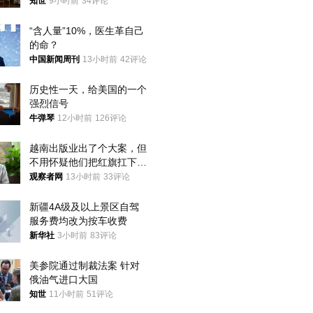
国，但他们也在对话
知世
9小时前
34评论
“含人量”10%，医生革自己
的命？
中国新闻周刊
13小时前
42评论
历史性一天，给美国的一个
强烈信号
牛弹琴
12小时前
126评论
越南出版业出了个大案，但
不用怀疑他们把红旗扛下去
的决心
观察者网
13小时前
33评论
新疆4A级及以上景区自驾
服务费均改为按车收费
新华社
3小时前
83评论
美参院通过制裁法案 针对
俄油气进口大国
知世
11小时前
51评论