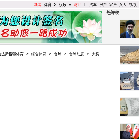
新闻
-
体育
-
S
-
娱乐
-
V
-
财经
-
IT
-
汽车
-
房产
-
家居
-
女人
-
视频
-
热评榜
迪达斯搜狐体育
>
综合体育
>
台球
>
台球动态
>
大奖