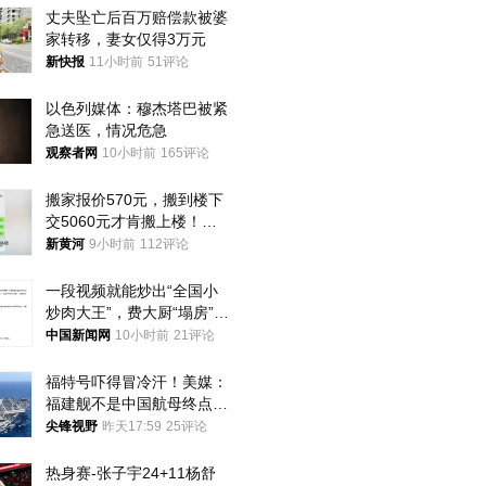
丈夫坠亡后百万赔偿款被婆
家转移，妻女仅得3万元
新快报
11小时前
51评论
以色列媒体：穆杰塔巴被紧
急送医，情况危急
观察者网
10小时前
165评论
搬家报价570元，搬到楼下
交5060元才肯搬上楼！女
子傻眼了……
新黄河
9小时前
112评论
一段视频就能炒出“全国小
炒肉大王”，费大厨“塌房”了
吗？
中国新闻网
10小时前
21评论
福特号吓得冒冷汗！美媒：
福建舰不是中国航母终点，
而是新起点！
尖锋视野
昨天17:59
25评论
热身赛-张子宇24+11杨舒