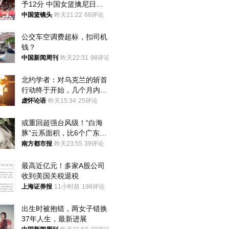
予12分 中国女篮擒尼日利
亚
中国篮镜头
昨天21:22
68评论
公交车空调费超标，扣司机
钱？
中国新闻周刊
昨天22:31
98评论
北约学者：对乌克兰的斩首
行动终于开始，几个月内乌
将投降
虚怀论语
昨天15:34
25评论
或重回超强台风级！“白海
豚”云系面积，比6个广东还
大！深圳官方：注意这件事
南方都市报
昨天23:55
39评论
最高近亿元！多家A股公司
收到美国关税退税
上海证券报
11小时前
198评论
出生时被抱错，两女子错换
37年人生，最新进展