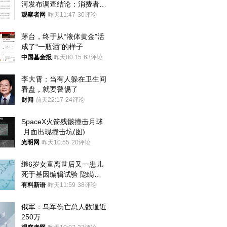
河发布调查结论：消费者已
澄清，所发视频情况不属实
观察者网
昨天11:47
30评论
茅台，终于从“液体黄金”活
成了“一瓶酒”的样子
中国基金报
昨天00:15
63评论
李大霄：当有人躲在卫生间
看盘，就要警惕了
财闻
前天22:17
24评论
SpaceX火箭残骸撞击月球
 月面出现撞击坑(图)
光明网
昨天10:55
20评论
继6岁女童离世后又一患儿
死于基因编辑试验 隐瞒一
年才对外披露
有料新语
昨天11:59
38评论
俄军：乌军伤亡总人数逼近
250万