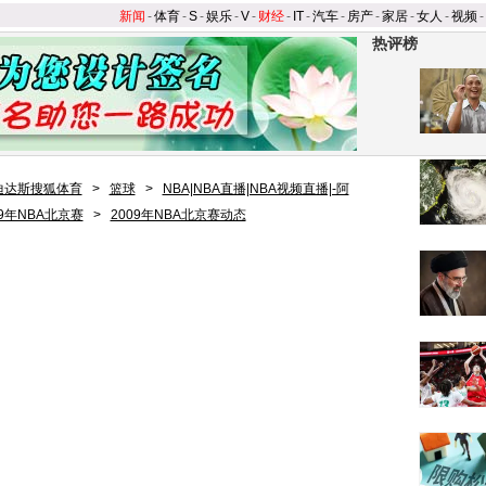
新闻
-
体育
-
S
-
娱乐
-
V
-
财经
-
IT
-
汽车
-
房产
-
家居
-
女人
-
视频
-
热评榜
迪达斯搜狐体育
>
篮球
>
NBA|NBA直播|NBA视频直播|-阿
09年NBA北京赛
>
2009年NBA北京赛动态