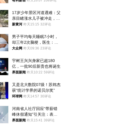
曾力挺：劝华为要大度的，
有料新语
昨天16:07
208评论
你们适不适合？
17岁少年景区河道遇难：父
亲目睹涨水儿子被冲走，当
地排除上游泄洪，家属盼厘
新黄河
昨天15:15
32评论
清责任
男子平均每天睡眠7小时，
却三年2次脑梗，医生：这
样睡觉更伤身
大众网
昨天09:36
23评论
宇树王兴兴身家已超180
亿，一批90后新贵也将诞生
界面新闻
昨天10:22
59评论
又是北大数院07级！苏炜杰
获“统计学界的诺贝尔奖”
环球网
昨天14:57
30评论
河南省人社厅回应“带薪错
峰休假通知”引关注：表述
不够准确，待修改后印发
界面新闻
昨天15:41
39评论