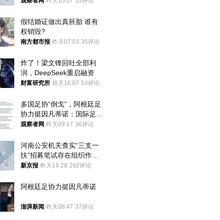
观察者网
昨天10:07
33评论
假结婚证做出真胚胎 谁有
权销毁?
南方都市报
昨天07:03
35评论
炸了！梁文锋回吐全部利
润，DeepSeek重启融资
财富研究所
前天16:07
53评论
多国足协“倒戈”，阿根廷足
协力挺因凡蒂诺：国际足联
今后应继续在其领导下前行
观察者网
昨天09:17
36评论
河南公安机关查实“三支一
扶”招募笔试存在组织作弊
犯罪行为
新京报
昨天16:28
292评论
阿根廷足协力挺因凡蒂诺
澎湃新闻
昨天08:47
37评论