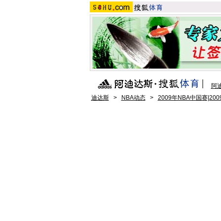
阿
迪达斯
>
NBA动态
>
2009年NBA中国赛|20