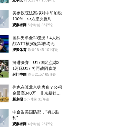
政事儿
昨天23:47
130评论
美参议院法案拟对中印加税
100%，中方坚决反对
观察者网
5小时前
35评论
国乒男单全军覆没！4人出
战WTT横滨冠军赛均无缘
八强
搜狐体育
昨天18:45
101评论
挺进决赛！U17国足点球3-
1河床U17 将再战阿森纳
射门中国
昨天21:57
65评论
你也在算北京购房账？公积
金最高340万，非京籍社保
1年
新京报
2小时前
31评论
中企告美国防部，“初步胜
利”
观察者网
4小时前
26评论