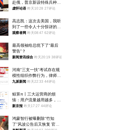
赴俄，普京新设特殊兵种，
76岁老将扛旗
虚怀论语
昨天10:28
27评论
高志凯：这次去美国，我听
到了一些令人十分惊讶的消
息
观察者网
昨天08:47
62评论
最高领袖给总统下了“最后
警告”？
新闻资讯综合
昨天20:19
38评论
河南“三支一扶”考试存在规
模性组织作弊行为，律师：
涉嫌非法获取国家秘密罪等
九派新闻
昨天22:33
44评论
罪名
鲸算π丨三大运营商的烦
恼：用户流量越用越多，收
入却越来越少
新京报
昨天17:27
44评论
鸿蒙智行被曝删除“竹知
了”风波公告后又恢复 官媒