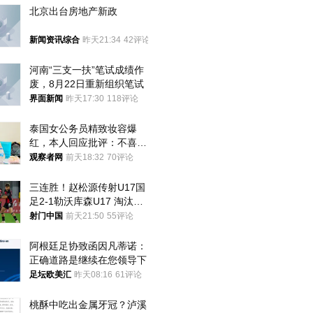
北京出台房地产新政
新闻资讯综合
昨天21:34
42评论
河南“三支一扶”笔试成绩作
废，8月22日重新组织笔试
界面新闻
昨天17:30
118评论
泰国女公务员精致妆容爆
红，本人回应批评：不喜欢
就别看
观察者网
前天18:32
70评论
三连胜！赵松源传射U17国
足2-1勒沃库森U17 淘汰赛
将战河床
射门中国
前天21:50
55评论
阿根廷足协致函因凡蒂诺：
正确道路是继续在您领导下
足坛欧美汇
昨天08:16
61评论
桃酥中吃出金属牙冠？泸溪