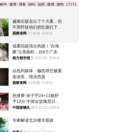
邮件
-
微博
-
博客
-
BBS
-
说吧
-
微博
-
搜狗
-
17173
越南出版业出了个大案，但
不用怀疑他们把红旗扛下去
的决心
观察者网
5小时前
33评论
或重回超强台风级！“白海
豚”云系面积，比6个广东还
大！深圳官方：注意这件事
南方都市报
昨天23:55
39评论
以色列媒体：穆杰塔巴被紧
急送医，情况危急
观察者网
2小时前
72评论
热身赛-张子宇24+11杨舒
予12分 中国女篮擒尼日利
亚
中国篮镜头
昨天21:22
53评论
专家解读北京楼市新政