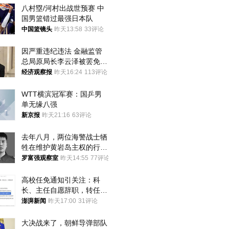
八村塁/河村出战世预赛 中
国男篮错过最强日本队
中国篮镜头
昨天13:58
33评论
因严重违纪违法 金融监管
总局原局长李云泽被罢免全
国人大代表
经济观察报
昨天16:24
113评论
WTT横滨冠军赛：国乒男
单无缘八强
新京报
昨天21:16
63评论
去年八月，两位海警战士牺
牲在维护黄岩岛主权的行动
中
罗富强观察室
昨天14:55
77评论
高校任免通知引关注：科
长、主任自愿辞职，转任思
政辅导员
澎湃新闻
昨天17:00
31评论
大决战来了，朝鲜导弹部队