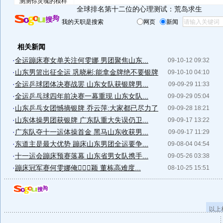
测测你灵魂的模样
全球排名第十二位的心理测试：荒岛求生
我的天职是搜索
网页
新闻
相关新闻
·
全运蹦床赛女单关注何雯娜 男团聚焦山东...
09-10-12 09:32
·
山东男篮出征全运 巩晓彬:能拿金牌绝不要银牌
09-10-10 04:10
·
全运乒球团体决赛战罢 山东女队获银牌男...
09-09-29 11:33
·
全运乒乓球四年前决赛一幕重现 山东女队...
09-09-29 05:04
·
山东乒乓女团憾摘银牌 乔云萍:大家都已尽力了
09-09-28 18:21
·
山东体操男团获银牌 广东队重大失误仍卫...
09-09-17 13:22
·
广东队夺十一运体操首金 黑马山东收获男...
09-09-17 11:29
·
东道主是最大优势 蹦床山东男团全运要争...
09-08-04 04:54
·
十一运会蹦床预赛落幕 山东省男女队携手...
09-05-26 03:38
·
蹦床冠军赛何雯娜俺７⒒颖 董栋高难度...
08-10-25 15:51
以上